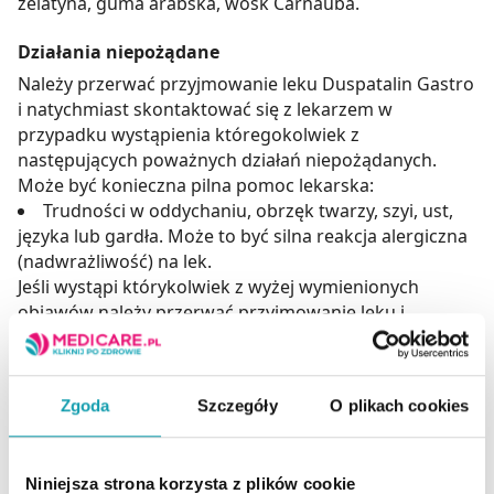
żelatyna, guma arabska, wosk Carnauba.
Działania niepożądane
Należy przerwać przyjmowanie leku Duspatalin Gastro
i natychmiast skontaktować się z lekarzem w
przypadku wystąpienia któregokolwiek z
następujących poważnych działań niepożądanych.
Może być konieczna pilna pomoc lekarska:
Trudności w oddychaniu, obrzęk twarzy, szyi, ust,
języka lub gardła. Może to być silna reakcja alergiczna
(nadwrażliwość) na lek.
Jeśli wystąpi którykolwiek z wyżej wymienionych
objawów należy przerwać przyjmowanie leku i
natychmiast skontaktować się z lekarzem.
Mogą wystąpić słabsze reakcje alergiczne
Zgoda
Szczegóły
O plikach cookies
(nadwrażliwości) na lek np. wysypka, czerwone,
swędzące zaczerwienienia na skórze.
Niniejsza strona korzysta z plików cookie
Jeśli wystąpią jakiekolwiek objawy niepożądane, w tym