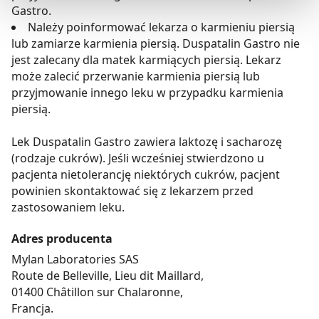
zgodami
”.
Gastro.
Należy poinformować lekarza o karmieniu piersią
Możesz również kliknąć „
Zaakceptuj niezbędne
”, co
lub zamiarze karmienia piersią. Duspatalin Gastro nie
będzie oznaczało, że nie wyrażasz zgody na
jest zalecany dla matek karmiących piersią. Lekarz
pozyskiwanie od Ciebie danych, które nie są niezbędne
może zalecić przerwanie karmienia piersią lub
dla funkcjonowania Strony. Będzie się to jednak wiązało
przyjmowanie innego leku w przypadku karmienia
z brakiem dostępu do wszystkich funkcjonalności
piersią.
Strony.
Lek Duspatalin Gastro zawiera laktozę i sacharozę
(rodzaje cukrów). Jeśli wcześniej stwierdzono u
pacjenta nietolerancję niektórych cukrów, pacjent
powinien skontaktować się z lekarzem przed
zastosowaniem leku.
Adres producenta
Mylan Laboratories SAS
Route de Belleville, Lieu dit Maillard,
01400 Châtillon sur Chalaronne,
Francja.