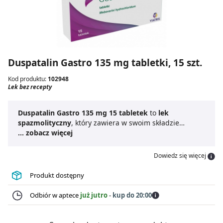
Duspatalin Gastro 135 mg tabletki, 15 szt.
Kod produktu:
102948
Lek bez recepty
Duspatalin Gastro 135 mg 15 tabletek
to
lek
spazmolityczny
, który zawiera w swoim składzie
mebeweryny chlorowodorek. Substancja czynna działa
... zobacz więcej
rozkurczowo na mięśnie jelit i usuwa ból.
Duspatalin
Gastro tabletki
stosuje się w leczeniu objawów bólu
Dowiedz się więcej
brzucha lub dyskomfortu w jamie brzusznej, którym
mogą towarzyszyć zaparcia lub biegunka. Lek należy
Produkt dostępny
przyjmować około 20 minut przed planowanym
posiłkiem. Produkt leczniczy
Duspatalin Gastro 135 mg
Odbiór w aptece
już jutro
-
kup do 20:00
15 tabletek
jest dostępny bez recepty i może być
przyjmowany przez dorosłych oraz dzieci powyżej 10.
roku życia. Nie należy stosować leku dłużej niż 5 dni