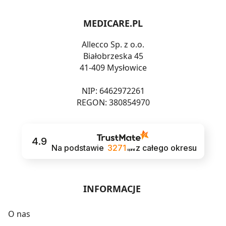
MEDICARE.PL
Allecco Sp. z o.o.
Białobrzeska 45
41-409 Mysłowice
NIP: 6462972261
REGON: 380854970
4.9
Na podstawie
3271
z całego okresu
opinii
INFORMACJE
O nas