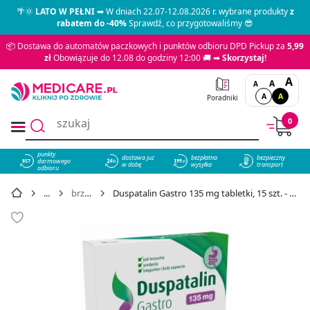
🌴🌞
LATO W PEŁNI
➡ W dniach 22.07-12.08.2026 r. wybrane produkty
z
rabatem do -40%
Sprawdź, co przygotowaliśmy 😎
📦 Dostawa do automatów paczkowych i punktów odbioru DPD Pickup za
5,99
zł
Obowiązuje do 12.08 do godziny 12:00 🚚 ➡
Skorzystaj!
A
A
A
A
A
Poradniki
0
punkty
dostawa już
bezpłatna
bezpieczny
darmowego
857
w dobę
wysyłka
transport
odbioru
brzuch
Duspatalin Gastro 135 mg tabletki, 15 szt. - cena 11,49 zł