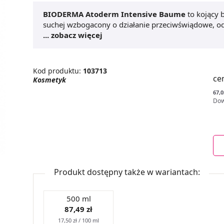
BIODERMA Atoderm Intensive Baume
to kojący
suchej wzbogacony o działanie przeciwświądowe, od
podrażnieniom.
... zobacz więcej
Atoderm Intensive Baume
może być stosowany u dzieci od 1 dnia życia jako kosmetyk
do twarzy i ciała. Po zastosowaniu
balsamu Atoder
odpowiednio nawilżona. Balsam bezzapachowy, nie 
Kod produktu:
103713
ce
Kosmetyk
67,0
Dow
Produkt dostępny także w wariantach:
500 ml
87,49 zł
17,50 zł / 100 ml