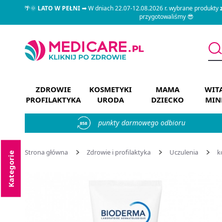
🌴🌞
LATO W PEŁNI
➡ W dniach 22.07-12.08.2026 r. wybrane produkty
przygotowaliśmy 😎
ZDROWIE
KOSMETYKI
MAMA
WIT
PROFILAKTYKA
URODA
DZIECKO
MIN
punkty darmowego odbioru
858
Strona główna
Zdrowie i profilaktyka
Uczulenia
k
Kategorie