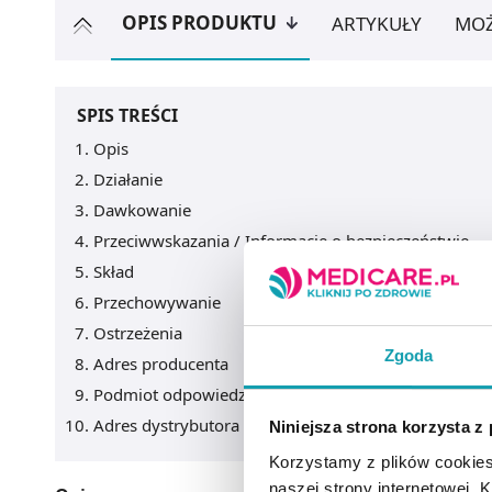
OPIS PRODUKTU
ARTYKUŁY
MOŻ
SPIS TREŚCI
Opis
Działanie
Dawkowanie
Przeciwwskazania / Informacje o bezpieczeństwie
Skład
Przechowywanie
Ostrzeżenia
Zgoda
Adres producenta
Podmiot odpowiedzialny
Adres dystrybutora
Niniejsza strona korzysta z
Korzystamy z plików cookies
naszej strony internetowej. Kl