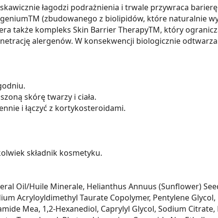
skawicznie łagodzi podrażnienia i trwale przywraca barierę
geniumTM (zbudowanego z biolipidów, które naturalnie wy
 także kompleks Skin Barrier TherapyTM, który ogranicza 
enetrację alergenów. W konsekwencji biologicznie odtwarza 
godniu.
zoną skórę twarzy i ciała.
nie i łączyć z kortykosteroidami.
olwiek składnik kosmetyku.
al Oil/Huile Minerale, Helianthus Annuus (Sunflower) Seed 
ium Acryloyldimethyl Taurate Copolymer, Pentylene Glycol, Be
tamide Mea, 1,2-Hexanediol, Caprylyl Glycol, Sodium Citrate