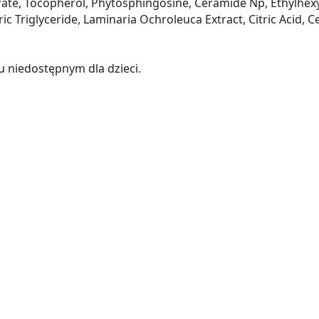
ate, Tocopherol, Phytosphingosine, Ceramide Np, Ethylhexy
c Triglyceride, Laminaria Ochroleuca Extract, Citric Acid, 
 niedostępnym dla dzieci.