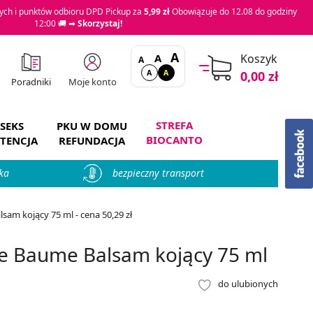
ch i punktów odbioru DPD Pickup za
5,99 zł
Obowiązuje do 12.08 do godziny
12:00 🚚 ➡
Skorzystaj!
A
A
Koszyk
A
A
A
0,00 zł
Moje konto
Poradniki
STREFA
SEKS
PKU W DOMU
BIOCANTO
TENCJA
REFUNDACJA
ka
bezpieczny transport
m kojący 75 ml - cena 50,29 zł
e Baume Balsam kojący 75 ml
do ulubionych