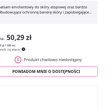
 balsam emolientowy do skóry atopowej oraz bardzo
budowujące ochronną barierę skóry i zapobiegające
m Intensive Baume
, skóra odzyskuje komfort i jest
zatyka porów.
50,29 zł
na:
5 zł / 100 ml
iedz się więcej
Produkt chwilowo niedostępny
POWIADOM MNIE O DOSTĘPNOŚCI