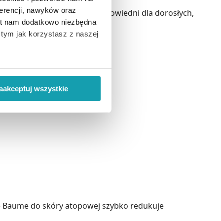
erencji, nawyków oraz
 suchej i atopowej. Jest odpowiedni dla dorosłych,
est nam dodatkowo niezbędna
o tym jak korzystasz z naszej
 wiąże się zbieranie danych o
i
”.
aakceptuj wszystkie
ody na pozyskiwanie od
ło z brakiem dostępu do
e Baume do skóry atopowej szybko redukuje