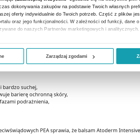
dczas dokonywania zakupów na podstawie Twoich własnych pref
am emolientowy to kosmetyk przeznaczony dla skóry bardzo
szej oferty indywidualnie do Twoich potrzeb. Część z plików j
ześniaków).
rtalu oraz jego funkcjonalności. W zależności od funkcji, dane 
azywane do naszych Partnerów marketingowych i analitycznych.
odrażnionej oraz atopowej,
tyku,
ją zgodę i wybrać tylko niektóre dodatkowe funkcje, z którymi
 po zakończonym leczeniu dermatologicznym.
eferowanych przez Ciebie wyborów i kliknij „
Zarządzaj
zgodam
ne
Zarządzaj zgodami
Z
kceptuj niezbędne
”, co będzie oznaczało, że nie wyrażasz zg
niezbędne dla funkcjonowania Strony. Będzie się to jednak wiąza
Strony.
i bardzo suchej,
je barierę ochronną skóry,
fazami podrażnienia,
rzeciwświądowych PEA sprawia, że balsam Atoderm Intensiv