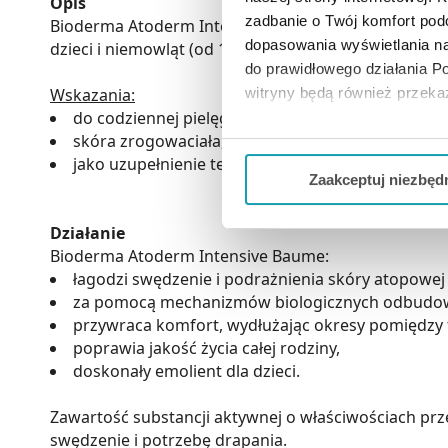
Opis
zadbanie o Twój komfort po
Bioderma Atoderm Intensive baume Ultrakojący bals
dopasowania wyświetlania na
dzieci i niemowląt (od 1. dnia życia, za wyjątkiem wc
do prawidłowego działania Po
witryny będą również przek
Wskazania:
do codziennej pielęgnacji skóry bardzo suchej, p
skóra zrogowaciała, łuszcząca się i szorstka w do
Jeżeli chcesz dostosować swo
jako uzupełnienie terapii kortykosteroidami lub
Twojej aktywności dokonaj pr
Zaakceptuj niezbęd
Możesz również kliknąć „
Zaa
Działanie
Ciebie danych, które nie są 
Bioderma Atoderm Intensive Baume:
wszystkich funkcjonalności 
łagodzi swędzenie i podrażnienia skóry atopowej 
za pomocą mechanizmów biologicznych odbudowu
przywraca komfort, wydłużając okresy pomiędzy 
poprawia jakość życia całej rodziny,
doskonały emolient dla dzieci.
Zawartość substancji aktywnej o właściwościach p
swędzenie i potrzebę drapania.