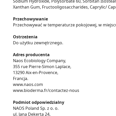
Sodium Hydroxide, Polysorbate 60, Sorbitan Isostear
Xanthan Gum, Fructooligosaccharides, Caprylic/ Capri
Przechowywanie
Przechowywać w temperaturze pokojowej, w miejscu
Ostrzeżenia
Do użytku zewnętrznego.
Adres producenta
Naos Ecobiology Company,
355 rue Pierre-Simon Laplace,
13290 Aix-en-Provence,
Francja.
www.naos.com
www.bioderma.fr/contactez-nous
Podmiot odpowiedzialny
NAOS Poland Sp. z o. o.
ul. Jana Dekerta 24,