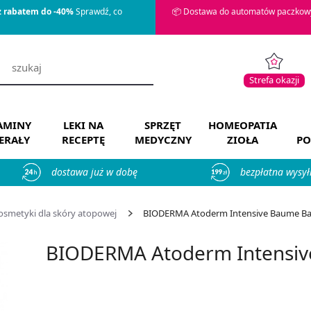
z rabatem do -40%
Sprawdź, co
📦 Dostawa do automatów paczkowy
Strefa okazji
AMINY
LEKI NA
SPRZĘT
HOMEOPATIA
ERAŁY
RECEPTĘ
MEDYCZNY
ZIOŁA
PO
dostawa już w dobę
bezpłatna wysył
osmetyki dla skóry atopowej
BIODERMA Atoderm Intensive Baume Balsa
BIODERMA Atoderm Intensiv