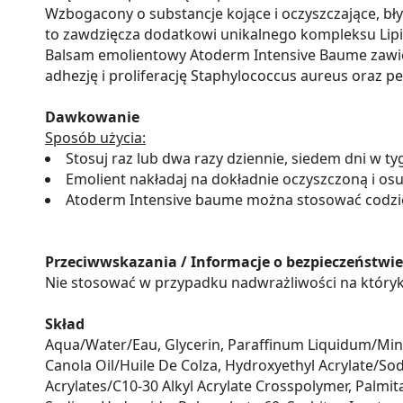
Wzbogacony o substancje kojące i oczyszczające, bły
to zawdzięcza dodatkowi unikalnego kompleksu Lipi
Balsam emolientowy Atoderm Intensive Baume zawiera
adhezję i proliferację Staphylococcus aureus oraz p
Dawkowanie
Sposób użycia:
Stosuj raz lub dwa razy dziennie, siedem dni w ty
Emolient nakładaj na dokładnie oczyszczoną i osus
Atoderm Intensive baume można stosować codzien
Przeciwwskazania / Informacje o bezpieczeństwie
Nie stosować w przypadku nadwrażliwości na któryk
Skład
Aqua/Water/Eau, Glycerin, Paraffinum Liquidum/Miner
Canola Oil/Huile De Colza, Hydroxyethyl Acrylate/Sod
Acrylates/C10-30 Alkyl Acrylate Crosspolymer, Palmi