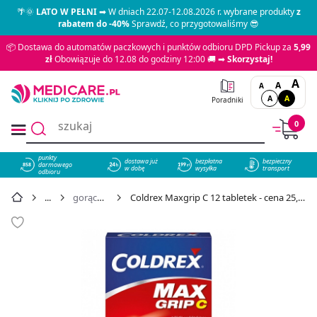
🌴🌞
LATO W PEŁNI
➡ W dniach 22.07-12.08.2026 r. wybrane produkty
z
rabatem do -40%
Sprawdź, co przygotowaliśmy 😎
📦 Dostawa do automatów paczkowych i punktów odbioru DPD Pickup za
5,99
zł
Obowiązuje do 12.08 do godziny 12:00 🚚 ➡
Skorzystaj!
A
A
A
A
A
Poradniki
0
punkty
dostawa już
bezpłatna
bezpieczny
darmowego
858
w dobę
wysyłka
transport
odbioru
gorączka
Coldrex Maxgrip C 12 tabletek - cena 25,49 zł