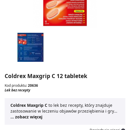
Coldrex Maxgrip C 12 tabletek
Kod produktu:
20636
Lek bez recepty
Coldrex Maxgrip C
to lek bez recepty, który znajduje
zastosowanie w leczeniu objawów przeziębienia i grypy.
Dzięki połączeniu aż pięciu składników aktywnych w
... zobacz więcej
jednej tabletce preparat działa wielopłaszczyznowo.
Coldrex MaxGrip C
działa przeciwbólowo i