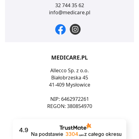
32 744 35 62
info@medicare.pl
MEDICARE.PL
Allecco Sp. z o.o.
Białobrzeska 45
41-409 Mysłowice
NIP: 6462972261
REGON: 380854970
4.9
Na podstawie
3304
z całego okresu
opinii