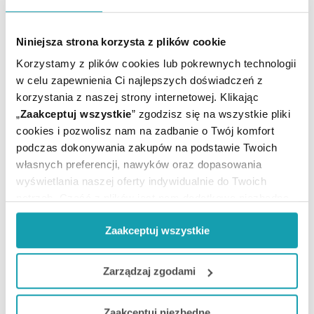
środków hamujących łaknienie ani leków
psychostymulujących o działaniu podobnym do
Niniejsza strona korzysta z plików cookie
amfetaminy.
Korzystamy z plików cookies lub pokrewnych technologii
Lek przechowywać w miejscu niewidocznym i
w celu zapewnienia Ci najlepszych doświadczeń z
niedostępnym dla dzieci.
korzystania z naszej strony internetowej. Klikając
„
Zaakceptuj wszystkie
” zgodzisz się na wszystkie pliki
cookies i pozwolisz nam na zadbanie o Twój komfort
podczas dokonywania zakupów na podstawie Twoich
To jest lek. Dla bezpieczeństwa stosuj go zgodnie z
własnych preferencji, nawyków oraz dopasowania
ulotką dołączoną do opakowania. Nie przekraczaj
wyświetlania naszej oferty indywidualnie do Twoich
maksymalnej dawki leku. W przypadku wątpliwości
potrzeb. Część z plików jest nam dodatkowo niezbędna
skonsultuj się z lekarzem lub farmaceutą.
do prawidłowego działania Portalu oraz jego
Zaakceptuj wszystkie
funkcjonalności. W zależności od funkcji, dane o tym jak
korzystasz z naszej witryny będą również przekazywane
do naszych Partnerów marketingowych i analitycznych.
Zarządzaj zgodami
Ilość / masa / pojemność
12 tabl.
Jeżeli chcesz dostosować swoją zgodę i wybrać tylko
netto:
Zaakceptuj niezbędne