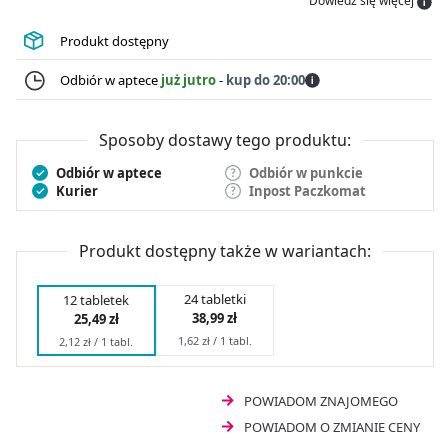
Dowiedz się więcej
przeciwgorączkowo, niweluje nieprzyjemne dreszcze, a
także działa wykrztuśnie. To również skuteczny sposób
Produkt dostępny
na pozbycie się kataru. Dodatkowo preparat wzmacnia
organizm.
Odbiór w aptece
już jutro
-
kup do 20:00
Sposoby dostawy tego produktu:
Odbiór w aptece
Odbiór w punkcie
Kurier
Inpost Paczkomat
Produkt dostępny także w wariantach:
24 tabletki
12 tabletek
38,99 zł
25,49 zł
1,62 zł / 1 tabl.
2,12 zł / 1 tabl.
POWIADOM ZNAJOMEGO
POWIADOM O ZMIANIE CENY