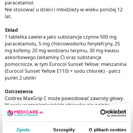
paracetamol.
Nie stosować u dzieci i młodzieży w wieku poniżej 12
lat.
Skład
1 tabletka zawiera jako substancje czynne 500 mg
paracetamolu, 5 mg chlorowodorku fenylefryny, 25
mg kofeiny, 20 mg wodzianu terpinu, 30 mg kwasu
askorbowego (witaminy C) oraz substancje
pomocnicze, w tym Eurocol Sunset Yellow: mieszanina
(Eurocol Sunset Yellow E110) + sodu chlorek) - patrz
punkt 2 ulotki
Ostrzeżenia
Coldrex MaxGrip C może powodować zawroty głowy.
W razie wystąpienia takich objawów nie należy
prowadzić pojazdów i obsługiwać maszyn.
Lek zawiera paracetamol. Nie stosować jednocześnie
innych leków zawierających paracetamol, leków
Zgoda
Szczegóły
O plikach cookies
zmniejszających przekrwienie błony śluzowej nosa,