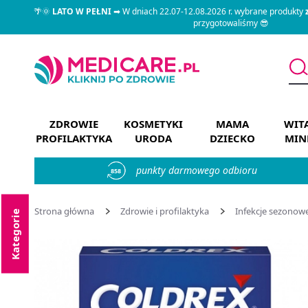
🌴🌞
LATO W PEŁNI
➡ W dniach 22.07-12.08.2026 r. wybrane produkty
przygotowaliśmy 😎
ZDROWIE
KOSMETYKI
MAMA
WIT
PROFILAKTYKA
URODA
DZIECKO
MIN
punkty darmowego odbioru
858
Strona główna
Zdrowie i profilaktyka
Infekcje sezonow
Kategorie