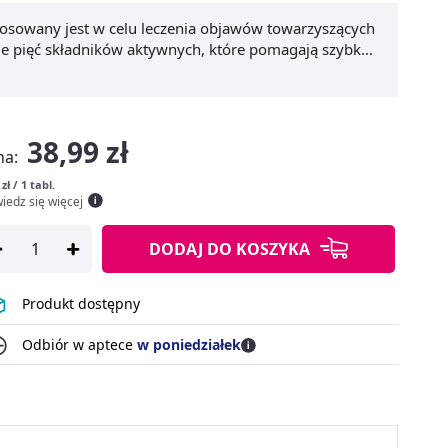
stosowany jest w celu leczenia objawów towarzyszących
obie pięć składników aktywnych, które pomagają szybko
l, gorączkę oraz dreszcze, działa wykrztuśnie, a także
 w przypadku bólów mięśniowych i kostnych.
38,99 zł
na:
 zł / 1 tabl.
iedz się więcej
DODAJ
DO KOSZYKA
Produkt dostępny
Odbiór w aptece
w poniedziałek