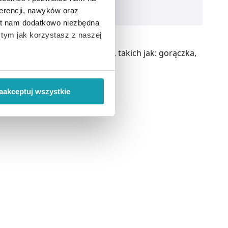
erencji, nawyków oraz
est nam dodatkowo niezbędna
o tym jak korzystasz z naszej
bjawów przeziębienia i grypy, takich jak: gorączka,
 wiąże się zbieranie danych o
i
”.
aakceptuj wszystkie
ody na pozyskiwanie od
ło z brakiem dostępu do