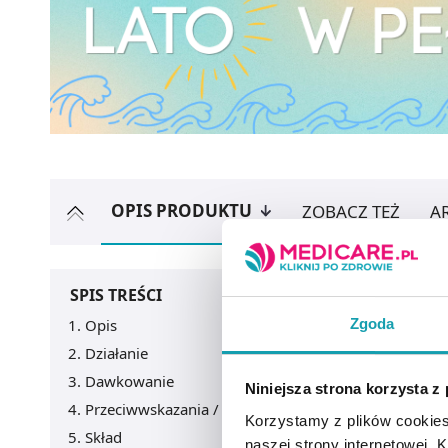
OPIS PRODUKTU
ZOBACZ TEŻ
A
SPIS TREŚCI
Zgoda
Opis
Działanie
Dawkowanie
Niniejsza strona korzysta z
Przeciwwskazania / Informacje o bezpieczeństwie
Korzystamy z plików cookies
Skład
naszej strony internetowej. Kl