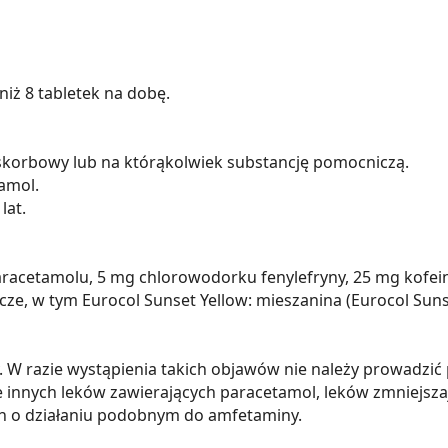
 niż 8 tabletek na dobę.
skorbowy lub na którąkolwiek substancję pomocniczą.
amol.
lat.
paracetamolu, 5 mg chlorowodorku fenylefryny, 25 mg kofe
e, w tym Eurocol Sunset Yellow: mieszanina (Eurocol Sunse
W razie wystąpienia takich objawów nie należy prowadzić
e innych leków zawierających paracetamol, leków zmniejsza
ch o działaniu podobnym do amfetaminy.