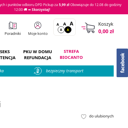
ch i punktów odbioru DPD Pickup za
5,99 zł
Obowiązuje do 12.08 do godziny
12:00 🚚 ➡
Skorzystaj!
A
A
Koszyk
A
A
A
0,00 zł
Moje konto
Poradniki
STREFA
SEKS
PKU W DOMU
BIOCANTO
TENCJA
REFUNDACJA
ka
bezpieczny transport
i
do ulubionych