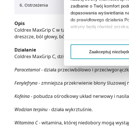
Ostrzeżenia
zadbanie o Twój komfort po
dopasowania wyświetlania na
do prawidłowego działania Po
Opis
witryny będą również przek
Coldrex MaxGrip C w tabletkach zawiera kombinację a
dreszcze, ból głowy, bóle gardła, bóle kostne i mięśn
Jeżeli chcesz dostosować swo
Twojej aktywności dokonaj pr
Działanie
Zaakceptuj niezbęd
Coldrex MaxGrip C, dzięki wieloskładnikowej formule
Możesz również kliknąć „
Zaa
Ciebie danych, które nie są 
Paracetamol
- działa przeciwbólowo i przeciwgorącz
wszystkich funkcjonalności 
Fenylefryna
- zmniejsza przekrwienie błony śluzowej 
Kofeina
- pobudza ośrodkowy układ nerwowy i nasila
Wodzian terpinu
- działa wykrztuśnie.
Witamina C
- witamina, której niedobory mogą wystąp