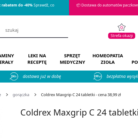
z rabatem do -40%
Sprawdź, co
📦 Dostawa do automatów paczkowy
Strefa okazji
AMINY
LEKI NA
SPRZĘT
HOMEOPATIA
ERAŁY
RECEPTĘ
MEDYCZNY
ZIOŁA
PO
dostawa już w dobę
bezpłatna wysył
e
gorączka
Coldrex Maxgrip C 24 tabletki - cena 38,99 zł
Coldrex Maxgrip C 24 tabletk