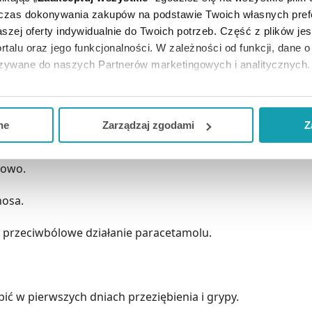
dczas dokonywania zakupów na podstawie Twoich własnych pref
szej oferty indywidualnie do Twoich potrzeb. Część z plików j
rtalu oraz jego funkcjonalności. W zależności od funkcji, dane 
azywane do naszych Partnerów marketingowych i analitycznych.
ż pięciu substancji aktywnych. Stosowany jest w leczeniu o
iowe, a także katar.
ją zgodę i wybrać tylko niektóre dodatkowe funkcje, z którymi
eferowanych przez Ciebie wyborów i kliknij „
Zarządzaj
zgodam
ne
Zarządzaj zgodami
Z
 działa na 8 objawów przeziębienia lub grypy:
kceptuj niezbędne
”, co będzie oznaczało, że nie wyrażasz zg
niezbędne dla funkcjonowania Strony. Będzie się to jednak wiąza
kowo.
Strony.
nosa.
 przeciwbólowe działanie paracetamolu.
ić w pierwszych dniach przeziębienia i grypy.