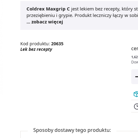
Coldrex Maxgrip C
jest lekiem bez recepty, który 
przeziębieniu i grypie. Produkt leczniczy łączy w s
uporać się z infekcją.
... zobacz więcej
Coldrex Maxgrip C
zwalcza bó
udrażnia zatkany nos. Lek będzie pomocny również
Kod produktu:
20635
ce
Lek bez recepty
1,62
Dow
Sposoby dostawy tego produktu: