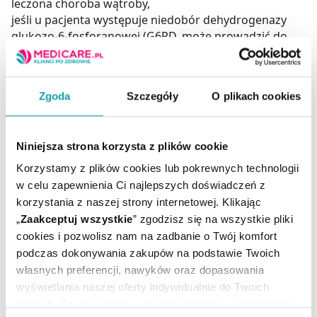
leczona choroba wątroby,
jeśli u pacjenta występuje niedobór dehydrogenazy
glukozo-6-fosforanowej (G6PD, może prowadzić do
anemii hemolitycznej),
jeśli pacjent jest leczony inhibitorami MAO (leki
stosowane m.in. w depresji) oraz w okresie do 14 dni
Zgoda
Szczegóły
O plikach cookies
po zakończeniu leczenia,
w przypadku jednoczesnego stosowania z lekami
przeciwbólowymi o działaniu agonistyczno-
Niniejsza strona korzysta z plików cookie
antagonistycznym: buprenorfiną, nalbufiną,
pentazocyną,
Korzystamy z plików cookies lub pokrewnych technologii
u pacjenta po przebytym ostatnio zapaleniu odbytu,
w celu zapewnienia Ci najlepszych doświadczeń z
odbytnicy lub krwawieniu z odbytu.
korzystania z naszej strony internetowej. Klikając
„
Zaakceptuj wszystkie
” zgodzisz się na wszystkie pliki
Skład
cookies i pozwolisz nam na zadbanie o Twój komfort
Substancją czynną leku jest paracetamol.
podczas dokonywania zakupów na podstawie Twoich
1 czopek zawiera substancję czynną: paracetamol
własnych preferencji, nawyków oraz dopasowania
(Paracetamolum) w dawce 150 mg w jednym czopku.
wyświetlania naszej oferty indywidualnie do Twoich
Pozostałe składniki leku: pólsyntetyczne glicerydy.
potrzeb. Część z plików jest nam dodatkowo niezbędna