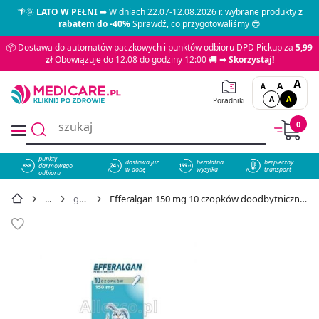
🌴🌞
LATO W PEŁNI
➡ W dniach 22.07-12.08.2026 r. wybrane produkty
z
rabatem do -40%
Sprawdź, co przygotowaliśmy 😎
📦 Dostawa do automatów paczkowych i punktów odbioru DPD Pickup za
5,99
zł
Obowiązuje do 12.08 do godziny 12:00 🚚 ➡
Skorzystaj!
A
A
A
A
A
Poradniki
0
punkty
dostawa już
bezpłatna
bezpieczny
darmowego
858
w dobę
wysyłka
transport
odbioru
głowa
Efferalgan 150 mg 10 czopków doodbytnicznych - cena 15,49 zł