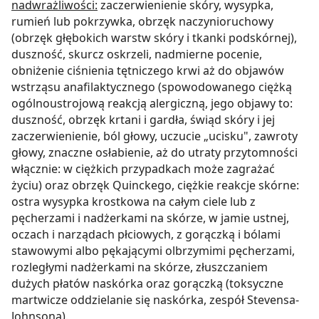
nadwrażliwości:
zaczerwienienie skóry, wysypka,
rumień lub pokrzywka, obrzęk naczynioruchowy
(obrzęk głębokich warstw skóry i tkanki podskórnej),
duszność, skurcz oskrzeli, nadmierne pocenie,
obniżenie ciśnienia tętniczego krwi aż do objawów
wstrząsu anafilaktycznego (spowodowanego ciężką
ogólnoustrojową reakcją alergiczną, jego objawy to:
duszność, obrzęk krtani i gardła, świąd skóry i jej
zaczerwienienie, ból głowy, uczucie „ucisku", zawroty
głowy, znaczne osłabienie, aż do utraty przytomności
włącznie: w ciężkich przypadkach może zagrażać
życiu) oraz obrzęk Quinckego, ciężkie reakcje skórne:
ostra wysypka krostkowa na całym ciele lub z
pęcherzami i nadżerkami na skórze, w jamie ustnej,
oczach i narządach płciowych, z gorączką i bólami
stawowymi albo pękającymi olbrzymimi pęcherzami,
rozległymi nadżerkami na skórze, złuszczaniem
dużych płatów naskórka oraz gorączką (toksyczne
martwicze oddzielanie się naskórka, zespół Stevensa-
Johnsona).