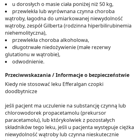
u dorosłych o masie ciała poniżej niż 50 kg,
przewlekła lub wyrównana czynna choroba
wątroby, łagodna do umiarkowanej niewydolność
wątroby, zespół Gilberta (rodzinna hiperbilirubinemia
niehemolityczna),
przewlekła choroba alkoholowa,
długotrwałe niedożywienie (małe rezerwy
glutationu w wątrobie),
odwodnienie.
Przeciwwskazania / Informacje o bezpieczeństwie
Kiedy nie stosować leku Efferalgan czopki
doodbytnicze
jeśli pacjent ma uczulenie na substancję czynną lub
chlorowodorek propacetamolu (prekursor
paracetamolu), lub którykolwiek z pozostałych
składników tego leku, jeśli u pacjenta występuje ciężka
niewydolność wątroby lub czynna nieskutecznie