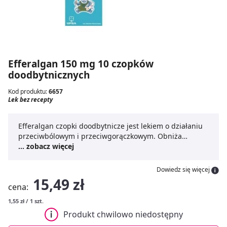
Efferalgan 150 mg 10 czopków
doodbytnicznych
Kod produktu:
6657
Lek bez recepty
Efferalgan czopki doodbytnicze jest lekiem o działaniu
przeciwbólowym i przeciwgorączkowym. Obniża
podwyższoną temperaturę ciała występującą w czasie
... zobacz więcej
choroby, nie obniża temperatury prawidłowej.
Dowiedz się więcej
15,49 zł
cena:
1,55 zł / 1 szt.
Produkt chwilowo niedostępny