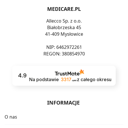
MEDICARE.PL
Allecco Sp. z o.o.
Białobrzeska 45
41-409 Mysłowice
NIP: 6462972261
REGON: 380854970
4.9
Na podstawie
3317
z całego okresu
opinii
INFORMACJE
O nas