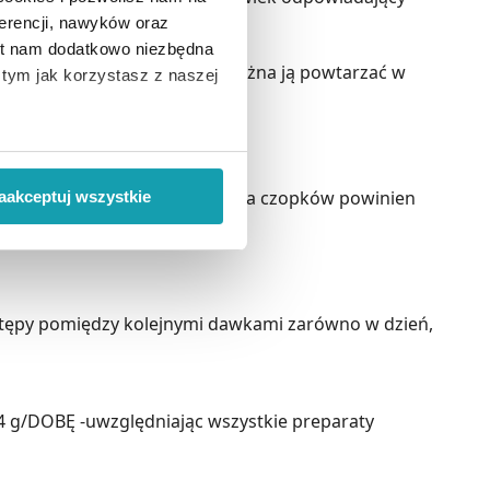
erencji, nawyków oraz
est nam dodatkowo niezbędna
wa dawka to 1 czopek 300 mg, można ją powtarzać w
o tym jak korzystasz z naszej
co 6 godzin.
 wiąże się zbieranie danych o
i
”.
 razy na dobę. Okres stosowania czopków powinien
aakceptuj wszystkie
ody na pozyskiwanie od
ło z brakiem dostępu do
dstępy pomiędzy kolejnymi dawkami zarówno w dzień,
/DOBĘ -uwzględniając wszystkie preparaty