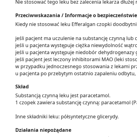
Nie stosować tego leku bez zalecenia lekarza dłużej ni
Przeciwwskazania / Informacje o bezpieczeństwie
Kiedy nie stosować leku Efferalgan czopki doodbytn
jeśli pacjent ma uczulenie na substancję czynną lu
jeśli u pacjenta występuje ciężka niewydolność wąt
jeśli u pacjenta występuje niedobór dehydrogenazy
jeśli pacjent jest leczony inhibitorami MAO (leki sto
w przypadku jednoczesnego stosowania z lekami prz
u pacjenta po przebytym ostatnio zapaleniu odbytu,
Skład
Substancją czynną leku jest paracetamol.
1 czopek zawiera substancję czynną: paracetamol (
Inne składniki leku: półsyntetyczne glicerydy.
Działania niepożądane