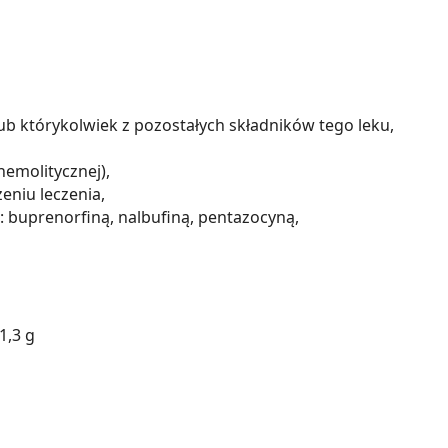
ub którykolwiek z pozostałych składników tego leku,
emolitycznej),
zeniu leczenia,
 buprenorfiną, nalbufiną, pentazocyną,
1,3 g