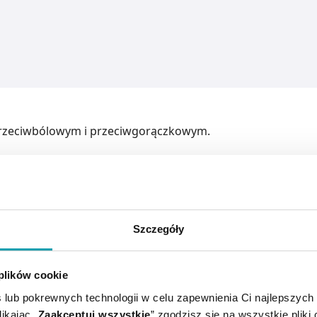
przeciwbólowym i przeciwgorączkowym.
eciwgorączkowe. Obniża podwyższoną temperaturę ciała, wy
Szczegóły
 plików cookie
gunki.
 lub pokrewnych technologii w celu zapewnienia Ci najlepszych
niu do masy ciała, w związku z tym należy wybrać odpowied
ikając „
Zaakceptuj wszystkie
” zgodzisz się na wszystkie pliki