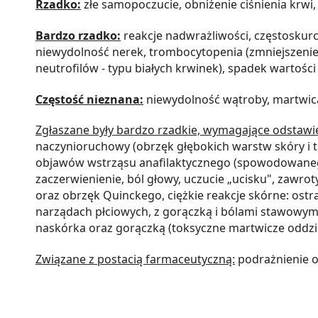
Rzadko:
złe samopoczucie, obniżenie ciśnienia krw
Bardzo rzadko:
reakcje nadwrażliwości, częstoskur
niewydolność nerek, trombocytopenia (zmniejszenie li
neutrofilów - typu białych krwinek), spadek wartości
Częstość nieznana:
niewydolność wątroby, martwica
Zgłaszane były bardzo rzadkie, wymagające odstawien
naczynioruchowy (obrzęk głębokich warstw skóry i tk
objawów wstrząsu anafilaktycznego (spowodowanego ci
zaczerwienienie, ból głowy, uczucie „ucisku", zawro
oraz obrzęk Quinckego, ciężkie reakcje skórne: ostr
narządach płciowych, z gorączką i bólami stawowym
naskórka oraz gorączką (toksyczne martwicze oddzie
Związane z postacią farmaceutyczną:
podrażnienie o