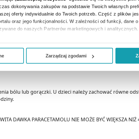
ogólna wskazówka.
dczas dokonywania zakupów na podstawie Twoich własnych pref
szej oferty indywidualnie do Twoich potrzeb. Część z plików j
 ciała od 15 do 24 kg (w wieku około od 4 do 9 lat): właści
rtalu oraz jego funkcjonalności. W zależności od funkcji, dane 
więcej niż 4 czopki na dobę.
azywane do naszych Partnerów marketingowych i analitycznych.
eży ją podać w 4 dawkach podzielonych, tzn. 15 mg/kg mc. 
ją zgodę i wybrać tylko niektóre dodatkowe funkcje, z którymi
eferowanych przez Ciebie wyborów i kliknij „
Zarządzaj
zgodam
żniącego nie zaleca się stosowania czopków częściej niż 4
ne
Zarządzaj zgodami
Z
kceptuj niezbędne
”, co będzie oznaczało, że nie wyrażasz zg
niezbędne dla funkcjonowania Strony. Będzie się to jednak wiąza
Strony.
nia bólu lub gorączki. U dzieci należy zachować równe o
odziny.
ITA DAWKA PARACETAMOLU NIE MOŻE BYĆ WIĘKSZA NIŻ 4 g