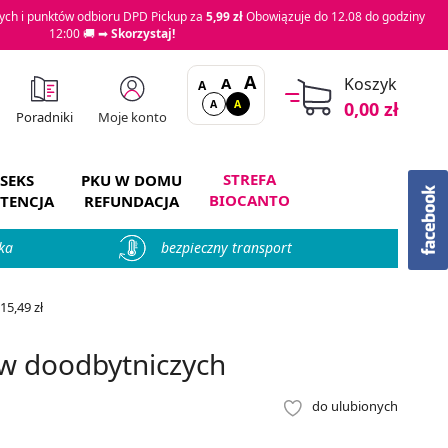
ch i punktów odbioru DPD Pickup za
5,99 zł
Obowiązuje do 12.08 do godziny
12:00 🚚 ➡
Skorzystaj!
A
A
Koszyk
A
A
A
0,00 zł
Moje konto
Poradniki
STREFA
SEKS
PKU W DOMU
BIOCANTO
TENCJA
REFUNDACJA
ka
bezpieczny transport
5,49 zł
w doodbytniczych
do ulubionych