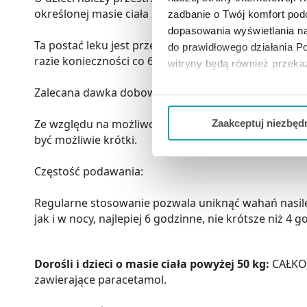
określonej masie ciała został podany jedynie jako 
zadbanie o Twój komfort po
dopasowania wyświetlania na
Ta postać leku jest przeznaczony dla dzieci o masie
do prawidłowego działania Po
razie konieczności co 6 godzin, nie należy stosować 
witryny będą również przek
Zalecana dawka dobowa: 60 mg na kg masy ciała, nal
Jeżeli chcesz dostosować swo
Twojej aktywności dokonaj pr
Ze względu na możliwość miejscowego działania dra
Zaakceptuj niezbęd
być możliwie krótki.
Możesz również kliknąć „
Zaa
Ciebie danych, które nie są 
Częstość podawania:
wszystkich funkcjonalności 
Regularne stosowanie pozwala uniknąć wahań nasile
jak i w nocy, najlepiej 6 godzinne, nie krótsze niż 4 g
Dorośli i dzieci o masie ciała powyżej 50 kg:
CAŁKOW
zawierające paracetamol.