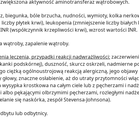
i, zwiększona aktywność aminotransferaz wątrobowych.
cz, biegunka, bóle brzucha, nudności, wymioty, kolka ner
czby płytek krwi), leukopenia (zmniejszenie liczby białych 
 INR (współczynnik krzepliwości krwi), wzrost wartości INR.
 wątroby, zapalenie wątroby.
ia leczenia, przypadki reakcji nadwrażliwości:
zaczerwieni
anki podskórnej), duszność, skurcz oskrzeli, nadmierne poc
ężką ogólnoustrojową reakcją alergiczną, jego objawy to: 
ty głowy, znaczne osłabienie, aż do utraty przytomności włą
a wysypka krostkowa na całym ciele lub z pęcherzami i nadż
i albo pękającymi olbrzymimi pęcherzami, rozległymi nadż
lanie się naskórka, zespół Stevensa-Johnsona).
dbytu lub odbytnicy.