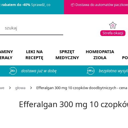
z rabatem do -40%
Sprawdź, co
📦 Dostawa do automatów paczkowy
Strefa okazji
AMINY
LEKI NA
SPRZĘT
HOMEOPATIA
ERAŁY
RECEPTĘ
MEDYCZNY
ZIOŁA
PO
dostawa już w dobę
bezpłatna wysył
owe
głowa
Efferalgan 300 mg 10 czopków doodbytniczych - cena 1
Efferalgan 300 mg 10 czopkó