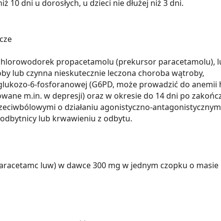
ż 10 dni u dorosłych, u dzieci nie dłużej niż 3 dni.
icze
b chlorowodorek propacetamolu (prekursor paracetamolu), l
roby lub czynna nieskutecznie leczona choroba wątroby,
 glukozo-6-fosforanowej (G6PD, może prowadzić do anemii h
sowane m.in. w depresji) oraz w okresie do 14 dni po zakońc
eciwbólowymi o działaniu agonistyczno-antagonistycznym:
 odbytnicy lub krwawieniu z odbytu.
Paracetamc luw) w dawce 300 mg w jednym czopku o masie 