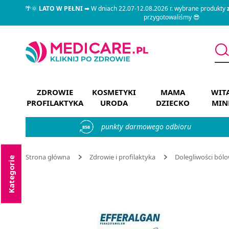
🌴🌞
LATO W PEŁNI
➡ W dniach 22.07-12.08.2026 r. wybrane produkty
przygotowaliśmy 😎
ZDROWIE
KOSMETYKI
MAMA
WIT
PROFILAKTYKA
URODA
DZIECKO
MIN
punkty darmowego odbioru
858
Strona główna
Zdrowie i profilaktyka
Dolegliwości ból
Kategorie