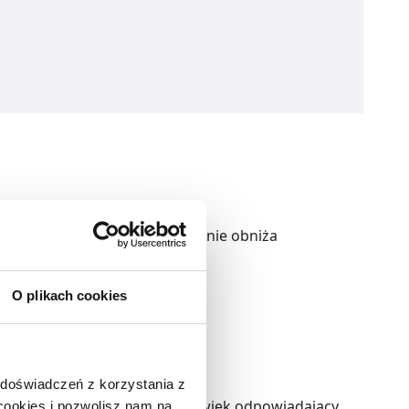
stępującą w czasie choroby, nie obniża
O plikach cookies
 doświadczeń z korzystania z
nią postać leku. Przybliżony wiek odpowiadający
 cookies i pozwolisz nam na