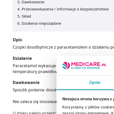
Dawkowanie
Przeciwwskazania / Informacje o bezpieczeństwie
Skład
Działania niepożądane
Opis
Czopki doodbytnicze z paracetamolem o działaniu 
Działanie
Paracetamol wykazuje działanie przeciwbólowe, prz
temperatury prawidłowej.
Dawkowanie
Zgoda
Sposób podania: doodbytniczo.
Niniejsza strona korzysta z
Nie zaleca się stosowania czopków w przypadku bie
Korzystamy z plików cookies
U dzieci należy przestrzegać dawkowania w odniesie
naszej strony internetowej. Kl