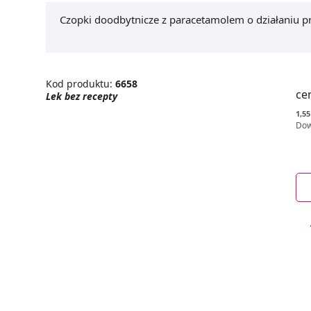
Czopki doodbytnicze z paracetamolem o działaniu 
Kod produktu:
6658
ce
Lek bez recepty
1,55 
Dow