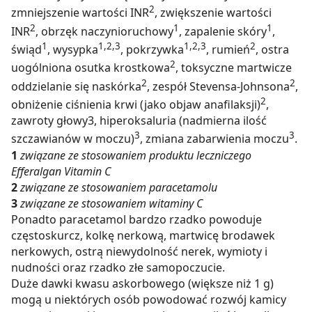
2
zmniejszenie wartości INR
, zwiększenie wartości
2
1
1
INR
, obrzęk naczynioruchowy
, zapalenie skóry
,
1
1,2,3
1,2,3
2
świąd
, wysypka
, pokrzywka
, rumień
, ostra
2
uogólniona osutka krostkowa
, toksyczne martwicze
2
2
oddzielanie się naskórka
, zespół Stevensa-Johnsona
,
2
obniżenie ciśnienia krwi (jako objaw anafilaksji)
,
zawroty głowy3, hiperoksaluria (nadmierna ilość
3
3
szczawianów w moczu)
, zmiana zabarwienia moczu
.
1
związane ze stosowaniem produktu leczniczego
Efferalgan Vitamin C
2
związane ze stosowaniem paracetamolu
3
związane ze stosowaniem witaminy C
Ponadto paracetamol bardzo rzadko powoduje
częstoskurcz, kolkę nerkową, martwicę brodawek
nerkowych, ostrą niewydolność nerek, wymioty i
nudności oraz rzadko złe samopoczucie.
Duże dawki kwasu askorbowego (większe niż 1 g)
mogą u niektórych osób powodować rozwój kamicy