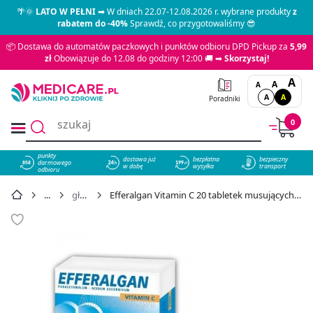
🌴🌞
LATO W PEŁNI
➡ W dniach 22.07-12.08.2026 r. wybrane produkty
z
rabatem do -40%
Sprawdź, co przygotowaliśmy 😎
📦 Dostawa do automatów paczkowych i punktów odbioru DPD Pickup za
5,99
zł
Obowiązuje do 12.08 do godziny 12:00 🚚 ➡
Skorzystaj!
A
A
A
A
A
Poradniki
0
punkty
dostawa już
bezpłatna
bezpieczny
darmowego
858
w dobę
wysyłka
transport
odbioru
głowa
Efferalgan Vitamin C 20 tabletek musujących - cena 14,19 zł