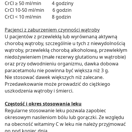
CrCl ≥ 50 ml/min 4 godziny
CrCl 10-50 ml/min 6 godzin
CrCl < 10 ml/min 8 godzin
Pacjenci z zaburzeniem czynności wątroby
U pacjentów z przewlekłą lub wyrównaną aktywną
chorobą wątroby, szczególnie u tych z niewydolnością
wątroby, przewlekłą chorobą alkoholową, przewlekłym
niedożywieniem (małe rezerwy glutationu w wątrobie)
oraz przy odwodnieniu organizmu, dawka dobowa
paracetamolu nie powinna być większa niż 3 g.
Nie stosować dawek większych niż zalecane.
Przedawkowanie może prowadzić do ciężkiego
uszkodzenia wątroby i śmierci.
Częstość i okres stosowania leku
Regularne stosowanie leku pozwala zapobiec
okresowym nasileniom bólu lub gorączki. Ze względu
na obecność witaminy C w leku nie należy przyjmować
go pod koniec dnia.