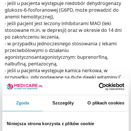
- jeśli u pacjenta występuje niedobór dehydrogenazy
glukozo-6-fosforanowej (G6PD, może prowadzić do
anemii hemolitycznej),
- jeśli pacjent jest leczony inhibitorami MAO (leki
stosowane m.in. w depresji) oraz w okresie do 14 dni
po zakończeniu leczenia,
- w przypadku jednoczesnego stosowania z lekami
przeciwbólowymi o działaniu
agonistycznoantagonistycznym: buprenorfiną,
nalbufiną, pentazocyną,
- jeśli u pacjenta występuje kamica nerkowa, w
przypadku, gdy podawane są duże dawki witaminy C
(większe niż 1 g).
Skład
Zgoda
Szczegóły
O plikach cookies
1 tabletka zawiera:
substancje czynne: paracetamol 330 mg, kwas
askorbowy (witamina C) 200 mg
Niniejsza strona korzysta z plików cookie
substancje pomocnicze: benzoesan sodu,