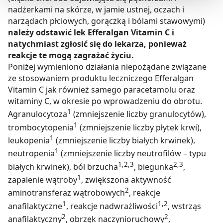
nadżerkami na skórze, w jamie ustnej, oczach i
Możesz również kliknąć „
Zaakceptuj niezbędne
”, co
narządach płciowych, gorączką i bólami stawowymi)
będzie oznaczało, że nie wyrażasz zgody na
należy odstawić lek Efferalgan Vitamin C i
pozyskiwanie od Ciebie danych, które nie są niezbędne
natychmiast zgłosić się do lekarza, ponieważ
reakcje te mogą zagrażać życiu.
dla funkcjonowania Strony. Będzie się to jednak wiązało
Poniżej wymieniono działania niepożądane związane
z brakiem dostępu do wszystkich funkcjonalności
ze stosowaniem produktu leczniczego Efferalgan
Strony.
Vitamin C jak również samego paracetamolu oraz
witaminy C, w okresie po wprowadzeniu do obrotu.
1
Agranulocytoza
(zmniejszenie liczby granulocytów),
1
trombocytopenia
(zmniejszenie liczby płytek krwi),
1
leukopenia
(zmniejszenie liczby białych krwinek),
1
neutropenia
(zmniejszenie liczby neutrofilów – typu
1,2,3
2,3
białych krwinek), ból brzucha
, biegunka
,
1
zapalenie wątroby
, zwiększona aktywność
2
aminotransferaz wątrobowych
, reakcje
1
1,2
anafilaktyczne
, reakcje nadwrażliwości
, wstrząs
2
2
anafilaktyczny
, obrzęk naczynioruchowy
,