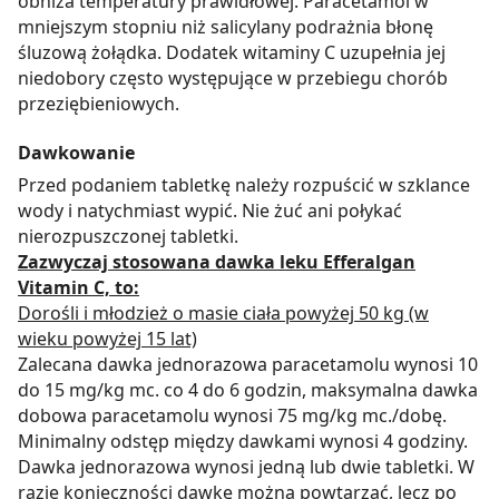
obniża temperatury prawidłowej. Paracetamol w
mniejszym stopniu niż salicylany podrażnia błonę
śluzową żołądka. Dodatek witaminy C uzupełnia jej
niedobory często występujące w przebiegu chorób
przeziębieniowych.
Dawkowanie
Przed podaniem tabletkę należy rozpuścić w szklance
wody i natychmiast wypić. Nie żuć ani połykać
nierozpuszczonej tabletki.
Zazwyczaj stosowana dawka leku Efferalgan
Vitamin C, to:
Dorośli i młodzież o masie ciała powyżej 50 kg (w
wieku powyżej 15 lat)
Zalecana dawka jednorazowa paracetamolu wynosi 10
do 15 mg/kg mc. co 4 do 6 godzin, maksymalna dawka
dobowa paracetamolu wynosi 75 mg/kg mc./dobę.
Minimalny odstęp między dawkami wynosi 4 godziny.
Dawka jednorazowa wynosi jedną lub dwie tabletki. W
razie konieczności dawkę można powtarzać, lecz po