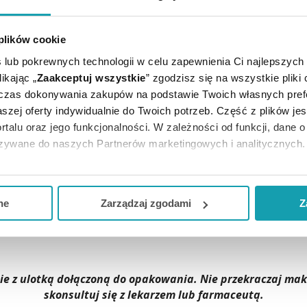
 plików cookie
 lub pokrewnych technologii w celu zapewnienia Ci najlepszych
ikając „
Zaakceptuj wszystkie
” zgodzisz się na wszystkie pliki
dczas dokonywania zakupów na podstawie Twoich własnych pref
szej oferty indywidualnie do Twoich potrzeb. Część z plików j
 rano i wieczorem lub częściej. W razie potrzeby można te
rtalu oraz jego funkcjonalności. W zależności od funkcji, dane 
azywane do naszych Partnerów marketingowych i analitycznych.
la officinalis ř, Hamamelis virginiana ř ana 0,45 g, Echina
ją zgodę i wybrać tylko niektóre dodatkowe funkcje, z którymi
 perennis ř, ana 0,1 g; Hypericum perforatum D6, Achillae m
eferowanych przez Ciebie wyborów i kliknij „
Zarządzaj
zgodam
emanni D6 0,04 g, Hepar sulfuris D6 0,025 g. Podłoże maśc
ne
Zarządzaj zgodami
Z
kceptuj niezbędne
”, co będzie oznaczało, że nie wyrażasz zg
niezbędne dla funkcjonowania Strony. Będzie się to jednak wiąza
Strony.
dnie z ulotką dołączoną do opakowania. Nie przekraczaj m
skonsultuj się z lekarzem lub farmaceutą.