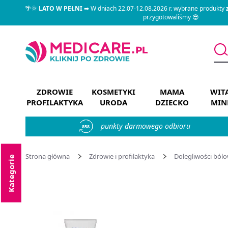
🌴🌞
LATO W PEŁNI
➡ W dniach 22.07-12.08.2026 r. wybrane produkty
przygotowaliśmy 😎
ZDROWIE
KOSMETYKI
MAMA
WIT
PROFILAKTYKA
URODA
DZIECKO
MIN
punkty darmowego odbioru
858
Strona główna
Zdrowie i profilaktyka
Dolegliwości ból
Kategorie