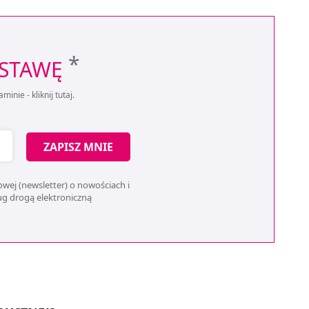
*
OSTAWĘ
aminie -
kliknij tutaj
.
ZAPISZ MNIE
wej (newsletter) o nowościach i
ług drogą elektroniczną