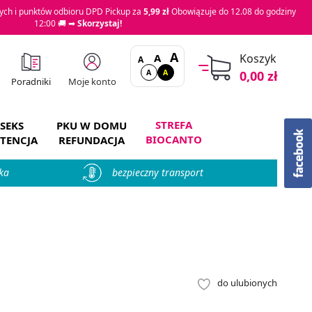
ch i punktów odbioru DPD Pickup za
5,99 zł
Obowiązuje do 12.08 do godziny
12:00 🚚 ➡
Skorzystaj!
A
A
Koszyk
A
A
A
0,00 zł
Moje konto
Poradniki
STREFA
SEKS
PKU W DOMU
BIOCANTO
TENCJA
REFUNDACJA
ka
bezpieczny transport
do ulubionych