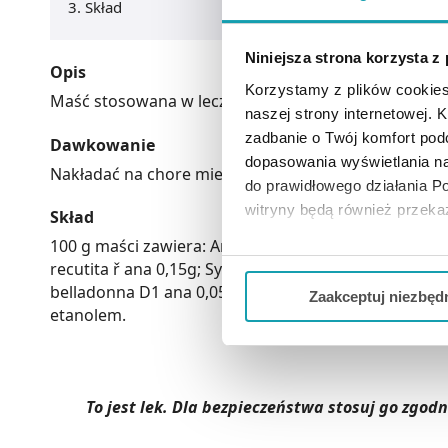
Skład
Niniejsza strona korzysta z
Opis
Korzystamy z plików cookies
Maść stosowana w leczeniu urazów.
naszej strony internetowej. Kl
zadbanie o Twój komfort po
Dawkowanie
dopasowania wyświetlania na
Nakładać na chore miejsca (również na otwarte rany)
do prawidłowego działania Po
witryny będą również przek
Skład
100 g maści zawiera: Arnica montana D3 1,5 g, Calendu
Jeżeli chcesz dostosować swo
recutita ř ana 0,15g; Symphytum officinale D4, Bellis
Twojej aktywności dokonaj pr
belladonna D1 ana 0,05 g; Mercurius solubilis Hahn
Zaakceptuj niezbęd
etanolem.
Możesz również kliknąć „
Zaa
Ciebie danych, które nie są 
wszystkich funkcjonalności 
To jest lek. Dla bezpieczeństwa stosuj go zgo