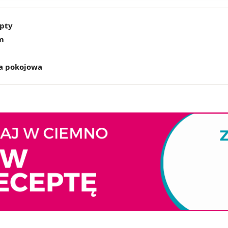
epty
m
a pokojowa