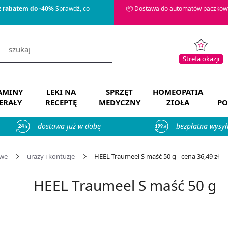
z rabatem do -40%
Sprawdź, co
📦 Dostawa do automatów paczkowy
Strefa okazji
AMINY
LEKI NA
SPRZĘT
HOMEOPATIA
ERAŁY
RECEPTĘ
MEDYCZNY
ZIOŁA
PO
dostawa już w dobę
bezpłatna wysył
owe
urazy i kontuzje
HEEL Traumeel S maść 50 g - cena 36,49 zł
HEEL Traumeel S maść 50 g