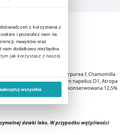
 doświadczeń z korzystania z
 cookies i pozwolisz nam na
erencji, nawyków oraz
est nam dodatkowo niezbędna
ż nałożyć opatrunek z maścią.
o tym jak korzystasz z naszej
cea angustifolia ř, Echinacea purpurea ř, Chamomilla
 wiąże się zbieranie danych o
illefolium ř ana 0,09 g; Aconitum napellus D1, Atropa
i
”.
i- hydrofilna substancja DAB 10 konserwowana 12,5%
aakceptuj wszystkie
ody na pozyskiwanie od
ło z brakiem dostępu do
aksymalnej dawki leku. W przypadku wątpliwości