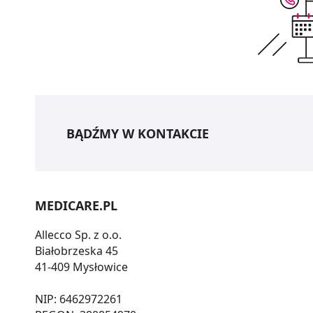
BĄDŹMY W KONTAKCIE
MEDICARE.PL
Allecco Sp. z o.o.
Białobrzeska 45
41-409 Mysłowice
NIP: 6462972261