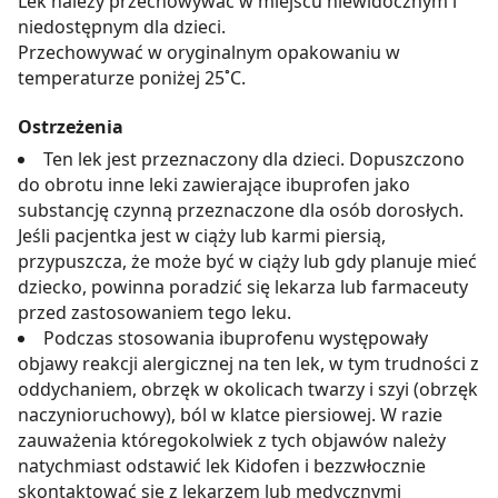
Lek należy przechowywać w miejscu niewidocznym i
niedostępnym dla dzieci.
Przechowywać w oryginalnym opakowaniu w
temperaturze poniżej 25˚C.
Ostrzeżenia
Ten lek jest przeznaczony dla dzieci. Dopuszczono
do obrotu inne leki zawierające ibuprofen jako
substancję czynną przeznaczone dla osób dorosłych.
Jeśli pacjentka jest w ciąży lub karmi piersią,
przypuszcza, że może być w ciąży lub gdy planuje mieć
dziecko, powinna poradzić się lekarza lub farmaceuty
przed zastosowaniem tego leku.
Podczas stosowania ibuprofenu występowały
objawy reakcji alergicznej na ten lek, w tym trudności z
oddychaniem, obrzęk w okolicach twarzy i szyi (obrzęk
naczynioruchowy), ból w klatce piersiowej. W razie
zauważenia któregokolwiek z tych objawów należy
natychmiast odstawić lek Kidofen i bezzwłocznie
skontaktować się z lekarzem lub medycznymi