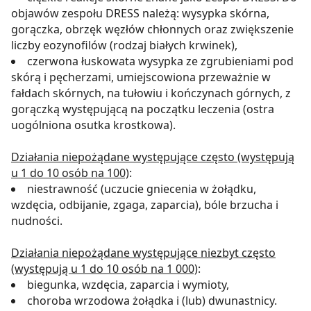
objawów zespołu DRESS należą: wysypka skórna,
gorączka, obrzęk węzłów chłonnych oraz zwiększenie
liczby eozynofilów (rodzaj białych krwinek),
czerwona łuskowata wysypka ze zgrubieniami pod
skórą i pęcherzami, umiejscowiona przeważnie w
fałdach skórnych, na tułowiu i kończynach górnych, z
gorączką występującą na początku leczenia (ostra
uogólniona osutka krostkowa).
Działania niepożądane występujące często (występują
u 1 do 10 osób na 100)
:
niestrawność (uczucie gniecenia w żołądku,
wzdęcia, odbijanie, zgaga, zaparcia), bóle brzucha i
nudności.
Działania niepożądane występujące niezbyt często
(występują u 1 do 10 osób na 1 000)
:
biegunka, wzdęcia, zaparcia i wymioty,
choroba wrzodowa żołądka i (lub) dwunastnicy.