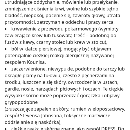
utrudniające oddychanie, mówienie lub przełykanie,
zmniejszenie ciśnienia krwi, wolne lub szybkie tętno,
bladość, niepokój, pocenie się, zawroty głowy, utrata
przytomności, zatrzymanie oddechu i pracy serca,
krwawienie z przewodu pokarmowego (wymioty
zawierające krew lub fusowatą treść – podobną do
fusów z kawy, czarny stolec lub krew w stolcu),
ból w klatce piersiowej, mogący być objawem
potencjalnie ciężkiej reakcji alergicznej nazywanej
zespołem Kounisa,
zaczerwienione, niewypukłe, podobne do tarczy lub
okrągłe plamy na tułowiu, często z pęcherzami na
środku, łuszczenie się skóry, owrzodzenia w ustach,
gardle, nosie, narządach płciowych i oczach. Te ciężkie
wysypki skórne może poprzedzać gorączka i objawy
grypopodobne
(złuszczające zapalenie skóry, rumień wielopostaciowy,
zespół Stevensa-Johnsona, toksyczne martwicze
oddzielanie się naskórka),
ciężkie reakcje skórne znane jako zespół DRESS. Do