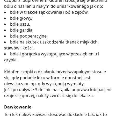
Czopki z ibuprofenem Kidofen stosuje się w leczeniu
bólu o nasileniu małym do umiarkowanego jak np:
bóle w trakcie ząbkowania i bóle zębów,
bóle głowy,
bóle uszu,
bóle gardła,
bóle pooperacyjne,
bóle na skutek uszkodzenia tkanek miękkich,
stawów i kości,
bóle i gorączka występujące w przeziębieniu i
grypie.
Kidofen czopki o działaniu przeciwzapalnym stosuje
się, gdy podanie leku w formie doustnej jest
niewskazane np. gdy występują wymioty.
Jeśli po upływie 3 dni nie nastąpiła poprawa lub pacjent
czuje się gorzej, należy zwrócić się do lekarza.
Dawkowanie
Ten lek należy zawsze stosować dokładnie tak, jak to