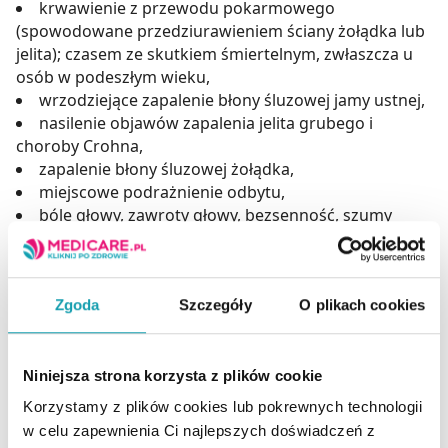
krwawienie z przewodu pokarmowego
(spowodowane przedziurawieniem ściany żołądka lub
jelita); czasem ze skutkiem śmiertelnym, zwłaszcza u
osób w podeszłym wieku,
wrzodziejące zapalenie błony śluzowej jamy ustnej,
nasilenie objawów zapalenia jelita grubego i
choroby Crohna,
zapalenie błony śluzowej żołądka,
miejscowe podrażnienie odbytu,
bóle głowy, zawroty głowy, bezsenność, szumy
uszne i zmęczenie,
reakcje nadwrażliwości z pokrzywką i świądem.
Działania niepożądane występujące bardzo rzadko
Zgoda
Szczegóły
O plikach cookies
(występują u mniej niż 1 osoby na 10 000)
:
obrzęk,
nadciśnienie tętnicze,
Niniejsza strona korzysta z plików cookie
niewydolność serca,
Korzystamy z plików cookies lub pokrewnych technologii
zmniejszenie wydalania mocznika,
w celu zapewnienia Ci najlepszych doświadczeń z
śródmiąższowe zapalenie nerek,