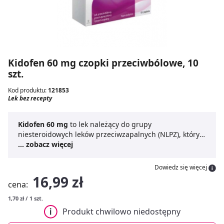
Kidofen 60 mg czopki przeciwbólowe, 10
szt.
Kod produktu:
121853
Lek bez recepty
Kidofen 60 mg
to lek należący do grupy
niesteroidowych leków przeciwzapalnych (NLPZ), który
łagodzi ból, obniża gorączkę i działa przeciwzapalnie.
... zobacz więcej
Kidofen
czopki z ibuprofenem
pomagają w zwalczaniu
bólu o nasileniu małym do umiarkowanego, takiego jak
Dowiedz się więcej
bóle towarzyszące ząbkowaniu, bóle zębów, głowy, uszu
16,99 zł
cena:
i gardła, a także dolegliwości pooperacyjne oraz
wynikające z urazów tkanek miękkich, stawów i kości.
1,70 zł / 1 szt.
Czopki o działaniu przeciwzapalnym
stosuje się także
Produkt chwilowo niedostępny
w przypadku gorączki związanej z infekcjami, takimi jak