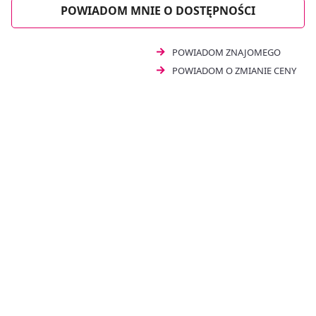
przeziębienie i grypa. Produkt leczniczy Kidofen 60 mg
POWIADOM MNIE O DOSTĘPNOŚCI
mogą być stosowane u niemowląt powyżej 3. miesiąca o
masie ciała powyżej 6 kg.
POWIADOM ZNAJOMEGO
POWIADOM O ZMIANIE CENY