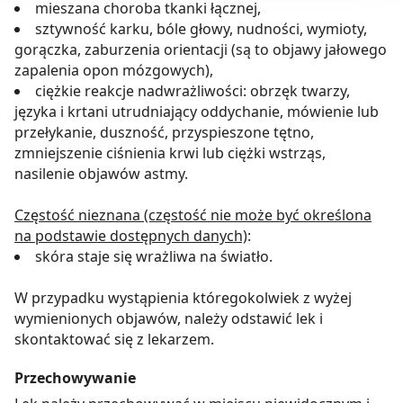
mieszana choroba tkanki łącznej,
będzie oznaczało, że nie wyrażasz zgody na
sztywność karku, bóle głowy, nudności, wymioty,
pozyskiwanie od Ciebie danych, które nie są niezbędne
gorączka, zaburzenia orientacji (są to objawy jałowego
dla funkcjonowania Strony. Będzie się to jednak wiązało
zapalenia opon mózgowych),
z brakiem dostępu do wszystkich funkcjonalności
ciężkie reakcje nadwrażliwości: obrzęk twarzy,
Strony.
języka i krtani utrudniający oddychanie, mówienie lub
przełykanie, duszność, przyspieszone tętno,
zmniejszenie ciśnienia krwi lub ciężki wstrząs,
nasilenie objawów astmy.
Częstość nieznana (częstość nie może być określona
na podstawie dostępnych danych)
:
skóra staje się wrażliwa na światło.
W przypadku wystąpienia któregokolwiek z wyżej
wymienionych objawów, należy odstawić lek i
skontaktować się z lekarzem.
Przechowywanie