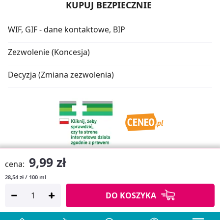
KUPUJ BEZPIECZNIE
WIF, GIF - dane kontaktowe, BIP
Zezwolenie (Koncesja)
Decyzja (Zmiana zezwolenia)
9,99 zł
cena:
28,54 zł / 100 ml
Oprogramowanie sklepu:
APTUSSHOP
DO KOSZYKA
Copyright © 2026
Projekt strony:
MEDICARE.PL
i
APTUS.PL