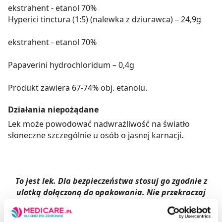
ekstrahent - etanol 70%
Hyperici tinctura (1:5) (nalewka z dziurawca) – 24,9g
ekstrahent - etanol 70%
Papaverini hydrochloridum – 0,4g
Produkt zawiera 67-74% obj. etanolu.
Działania niepożądane
Lek może powodować nadwrażliwość na światło
słoneczne szczególnie u osób o jasnej karnacji.
To jest lek. Dla bezpieczeństwa stosuj go zgodnie z
ulotką dołączoną do opakowania. Nie przekraczaj
maksymalnej dawki leku. W przypadku wątpliwości
skonsultuj się z lekarzem lub farmaceutą.