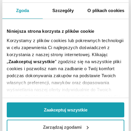
Zgoda
Szczegóły
O plikach cookies
Ilość / masa / pojemność
35 g
netto:
Producent / Podmiot
HERBAPOL
Niniejsza strona korzysta z plików cookie
odpowiedzialny:
KRAKÓW
Korzystamy z plików cookies lub pokrewnych technologii
Postać:
Krople
w celu zapewnienia Ci najlepszych doświadczeń z
Rejestracja produktu:
Lek bez recepty
korzystania z naszej strony internetowej. Klikając
Temperatura
Przechowywanie:
„
Zaakceptuj wszystkie
” zgodzisz się na wszystkie pliki
pokojowa
cookies i pozwolisz nam na zadbanie o Twój komfort
podczas dokonywania zakupów na podstawie Twoich
własnych preferencji, nawyków oraz dopasowania
wyświetlania naszej oferty indywidualnie do Twoich
potrzeb. Część z plików jest nam dodatkowo niezbędna
do prawidłowego działania Portalu oraz jego
Zaakceptuj wszystkie
funkcjonalności. W zależności od funkcji, dane o tym jak
korzystasz z naszej witryny będą również przekazywane
ZOBACZ TEŻ
do naszych Partnerów marketingowych i analitycznych.
Zarządzaj zgodami