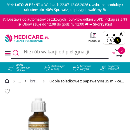
🌴🌞
LATO W PEŁNI
➡ W dniach 22.07-12.08.2026 r. wybrane produkty
z
rabatem do -40%
Sprawdź, co przygotowaliśmy 😎
📦 Dostawa do automatów paczkowych i punktów odbioru DPD Pickup za
5,99
zł
Obowiązuje do 12.08 do godziny 12:00 🚚 ➡
Skorzystaj!
A
A
A
A
A
Poradniki
0
punkty
dostawa już
bezpłatna
bezpieczny
darmowego
857
w dobę
wysyłka
transport
odbioru
brzuch
Krople żołądkowe z papaweryną 35 ml - cena 9,99 zł