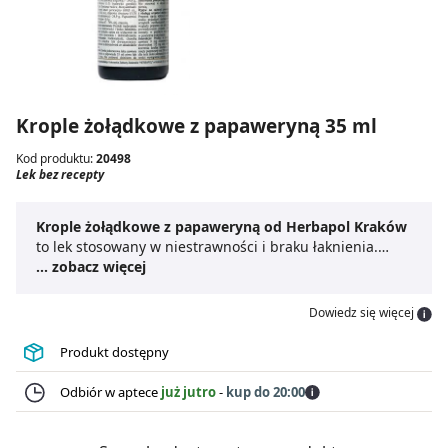
Krople żołądkowe z papaweryną 35 ml
Kod produktu:
20498
Lek bez recepty
Krople żołądkowe z papaweryną od Herbapol Kraków
to lek stosowany w niestrawności i braku łaknienia.
Papaweryna, zawarta w składzie
... zobacz więcej
kropli żołądkowych
,
ma działanie rozkurczające na mięsnie gładkie.
Krople
żołądkowe z papaweryną
, mogą być używane przez
Dowiedz się więcej
osoby dorosłe, posiadają butelkę z kroplomierzem,
dzięki czemu można łatwo odmierzyć porcję leku.
Produkt dostępny
Odbiór w aptece
już jutro
-
kup do 20:00