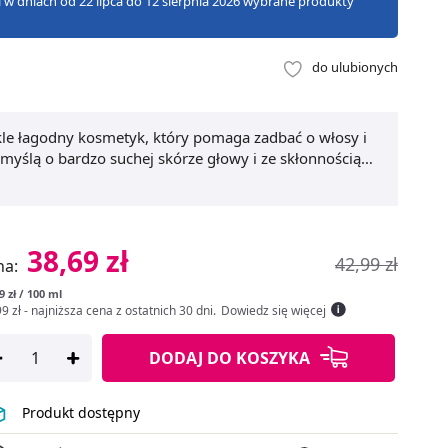
zji w dniach od 22 lipca do 12 sierpnia 2026 wybrane produkty
do ulubionych
le łagodny kosmetyk, który pomaga zadbać o włosy i
myślą o bardzo suchej skórze głowy i ze skłonnością
elikatnie myje włosy i skórę głowy, pomaga w
skomfort. Mustela Stelatopia szampon w piance dla
nego. Mustela Stelatopia szampon w piance to
skóry swoich pociech.
38,69 zł
42,99 zł
na:
9 zł / 100 ml
9 zł
- najniższa cena z ostatnich 30 dni
.
Dowiedz się więcej
DODAJ
DO KOSZYKA
Produkt dostępny