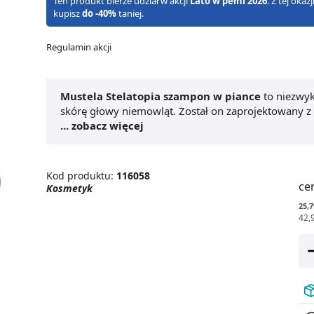
Ten produkt bierze udział w akcji
Lato w pełni 2026
. Z tej oka
kupisz
do -40%
taniej.
Regulamin akcji
Mustela Stelatopia szampon w piance
to niezwyk
skórę głowy niemowląt. Został on zaprojektowany z 
do atopii.
... zobacz więcej
Szampon w piance do skóry atopowej
d
odbudowie filmu hydrolipidowego oraz zmniejsza dy
dzieci zawiera 99% składników pochodzenia natural
doskonały wybór dla rodziców dbających o zdrowie 
Kod produktu:
116058
ce
Kosmetyk
25,7
42,9