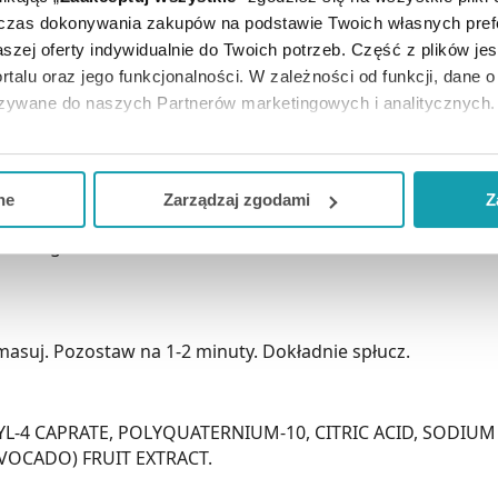
dczas dokonywania zakupów na podstawie Twoich własnych pref
szej oferty indywidualnie do Twoich potrzeb. Część z plików j
rtalu oraz jego funkcjonalności. W zależności od funkcji, dane 
ny specjalnie z myślą o wyjątkowo suchej skórze. Szampon 
azywane do naszych Partnerów marketingowych i analitycznych.
ienienia skóry. Preparat pomaga w odbudowie filmu hydrol
ją zgodę i wybrać tylko niektóre dodatkowe funkcje, z którymi
eferowanych przez Ciebie wyborów i kliknij „
Zarządzaj
zgodam
topowej Stelatopia® została specjalnie opracowana dla sk
ne
Zarządzaj zgodami
Z
kceptuj niezbędne
”, co będzie oznaczało, że nie wyrażasz zg
uralnego.
niezbędne dla funkcjonowania Strony. Będzie się to jednak wiąza
Strony.
wmasuj. Pozostaw na 1-2 minuty. Dokładnie spłucz.
L-4 CAPRATE, POLYQUATERNIUM-10, CITRIC ACID, SODIU
AVOCADO) FRUIT EXTRACT.