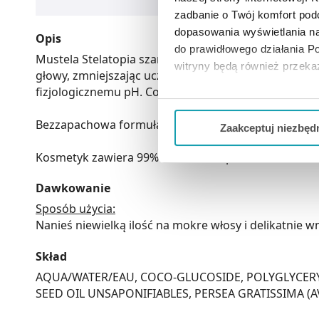
zadbanie o Twój komfort po
dopasowania wyświetlania na
Opis
do prawidłowego działania Po
Mustela Stelatopia szampon w piance został opracowa
witryny będą również przek
głowy, zmniejszając uczucie dyskomfortu i zaczerw
fizjologicznemu pH. Co ważne - nie szczypie w oczy.
Jeżeli chcesz dostosować swo
Twojej aktywności dokonaj pr
Bezzapachowa formuła szamponu w piance do skóry a
Zaakceptuj niezbęd
Możesz również kliknąć „
Zaa
Kosmetyk zawiera 99% składników pochodzenia nat
Ciebie danych, które nie są 
wszystkich funkcjonalności 
Dawkowanie
Sposób użycia:
Nanieś niewielką ilość na mokre włosy i delikatnie 
Skład
AQUA/WATER/EAU, COCO-GLUCOSIDE, POLYGLYCERY
SEED OIL UNSAPONIFIABLES, PERSEA GRATISSIMA (