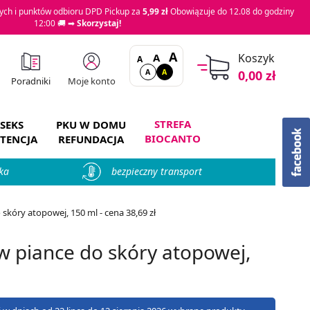
ch i punktów odbioru DPD Pickup za
5,99 zł
Obowiązuje do 12.08 do godziny
12:00 🚚 ➡
Skorzystaj!
A
A
Koszyk
A
A
A
0,00 zł
Moje konto
Poradniki
STREFA
SEKS
PKU W DOMU
BIOCANTO
TENCJA
REFUNDACJA
ka
bezpieczny transport
skóry atopowej, 150 ml - cena 38,69 zł
w piance do skóry atopowej,