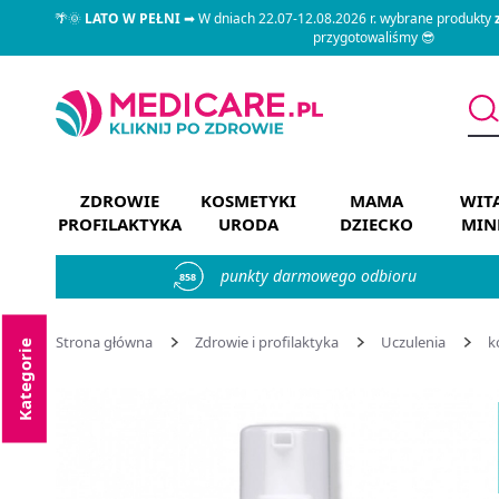
🌴🌞
LATO W PEŁNI
➡ W dniach 22.07-12.08.2026 r. wybrane produkty
przygotowaliśmy 😎
ZDROWIE
KOSMETYKI
MAMA
WIT
PROFILAKTYKA
URODA
DZIECKO
MIN
punkty darmowego odbioru
858
Strona główna
Zdrowie i profilaktyka
Uczulenia
k
Kategorie