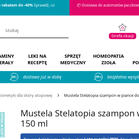
z rabatem do -40%
Sprawdź, co
📦 Dostawa do automatów paczkowy
Strefa okazji
AMINY
LEKI NA
SPRZĘT
HOMEOPATIA
ERAŁY
RECEPTĘ
MEDYCZNY
ZIOŁA
PO
dostawa już w dobę
bezpłatna wysył
osmetyki dla skóry atopowej
Mustela Stelatopia szampon w piance do 
Mustela Stelatopia szampon 
150 ml