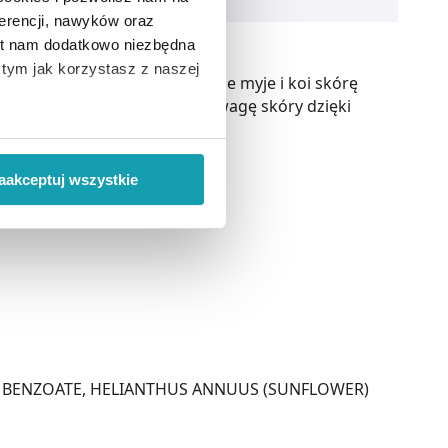
erencji, nawyków oraz
est nam dodatkowo niezbędna
o tym jak korzystasz z naszej
w piance dla dzieci delikatnie myje i koi skórę
ipidowego i zachowuje równowagę skóry dzięki
 wiąże się zbieranie danych o
i
”.
óry skłonnej do atopii.
aakceptuj wszystkie
ody na pozyskiwanie od
ło z brakiem dostępu do
M BENZOATE, HELIANTHUS ANNUUS (SUNFLOWER)