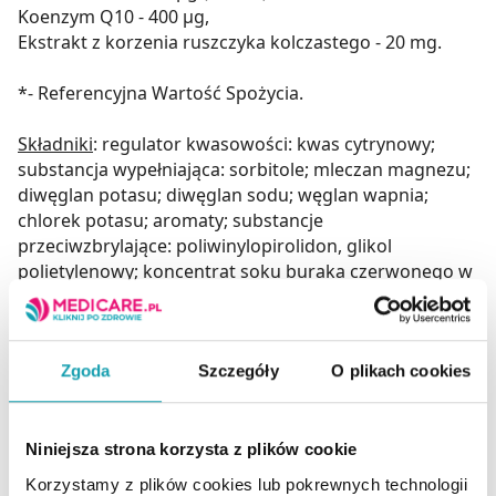
Koenzym Q10 - 400 µg,
Ekstrakt z korzenia ruszczyka kolczastego - 20 mg.
*- Referencyjna Wartość Spożycia.
Składniki
: regulator kwasowości: kwas cytrynowy;
substancja wypełniająca: sorbitole; mleczan magnezu;
diwęglan potasu; diwęglan sodu; węglan wapnia;
chlorek potasu; aromaty; substancje
przeciwzbrylające: poliwinylopirolidon, glikol
polietylenowy; koncentrat soku buraka czerwonego w
proszku; barwniki: karoteny, antocyjany; substancje
słodzące: cyklaminiany, sacharyny; ekstrakt z korzenia
ruszczyka kolczastego (Ruscus aculeatus L.); sok
cytrynowy w proszku – 0,1%; cyjanokobalamina;
Zgoda
Szczegóły
O plikach cookies
chlorowodorek pirydoksyny; koenzym Q10.
Warunki przechowywania
Niniejsza strona korzysta z plików cookie
Przechowywać w temperaturze pokojowej w sposób
Korzystamy z plików cookies lub pokrewnych technologii