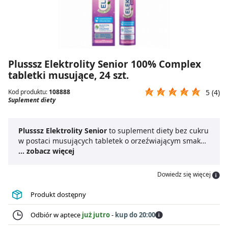
Plusssz Elektrolity Senior 100% Complex
tabletki musujące, 24 szt.
Kod produktu:
108888
5 (4)
Suplement diety
Plusssz Elektrolity Senior
to suplement diety bez cukru
w postaci musujących tabletek o orzeźwiającym smaku
maliny i cytryny, stworzony z myślą o osobach
... zobacz więcej
starszych. Formuła preparatu zawiera
elekrolity dla
seniora
, takie jak sód, potas, magnez, wapń i chlorek,
Dowiedz się więcej
które wspierają prawidłowe nawodnienie organizmu i
utrzymanie równowagi mineralnej. Obecność ekstraktu
Produkt dostępny
z ruszczyka kolczastego pomaga w prawidłowym
krążeniu w kończynach dolnych, natomiast witaminy B6
Odbiór w aptece
już jutro
-
kup do 20:00
i B12 wspierają funkcje psychologiczne i zmniejszają