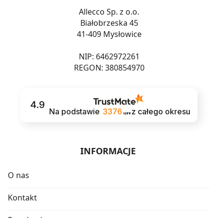
Allecco Sp. z o.o.
Białobrzeska 45
41-409 Mysłowice
NIP: 6462972261
REGON: 380854970
4.9
Na podstawie
3376
z całego okresu
opinii
INFORMACJE
O nas
Kontakt