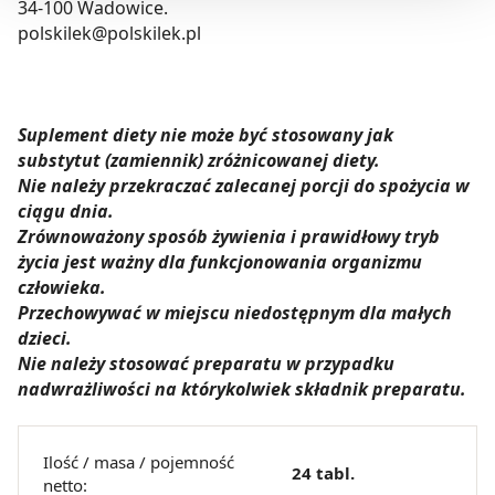
34-100 Wadowice.
Możesz również kliknąć „
Zaakceptuj niezbędne
”, co
polskilek@polskilek.pl
będzie oznaczało, że nie wyrażasz zgody na
pozyskiwanie od Ciebie danych, które nie są niezbędne
dla funkcjonowania Strony. Będzie się to jednak wiązało
z brakiem dostępu do wszystkich funkcjonalności
Suplement diety nie może być stosowany jak
Strony.
substytut (zamiennik) zróżnicowanej diety.
Nie należy przekraczać zalecanej porcji do spożycia w
ciągu dnia.
Zrównoważony sposób żywienia i prawidłowy tryb
życia jest ważny dla funkcjonowania organizmu
człowieka.
Przechowywać w miejscu niedostępnym dla małych
dzieci.
Nie należy stosować preparatu w przypadku
nadwrażliwości na którykolwiek składnik preparatu.
Ilość / masa / pojemność
24 tabl.
netto: