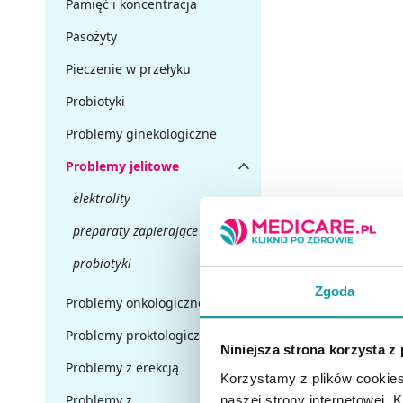
Pamięć i koncentracja
Pasożyty
Pieczenie w przełyku
Probiotyki
Problemy ginekologiczne
Problemy jelitowe
elektrolity
preparaty zapierające
probiotyki
Zgoda
Problemy onkologiczne
Problemy proktologiczne
Niniejsza strona korzysta z
Problemy z erekcją
Korzystamy z plików cookies
Problemy z
naszej strony internetowej. Kl