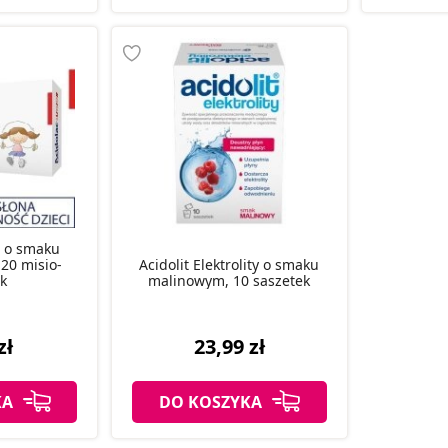
r o smaku
20 misio-
Acidolit Elektrolity o smaku
ek
malinowym, 10 saszetek
zł
23,99 zł
KA
DO KOSZYKA