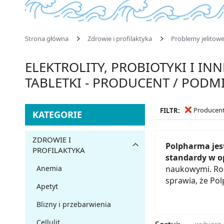
Strona główna
Zdrowie i profilaktyka
Problemy jelitow
ELEKTROLITY, PROBIOTYKI I INN
TABLETKI - PRODUCENT / POD
Producen
FILTR:
KATEGORIE
ZDROWIE I
Polpharma jes
PROFILAKTYKA
standardy w o
naukowymi. Rod
Anemia
sprawia, że Po
Apetyt
Blizny i przebarwienia
Cellulit