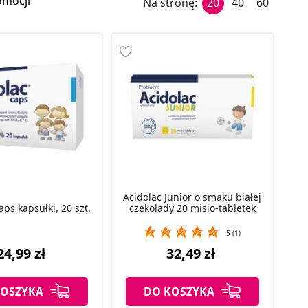
omocji
Na stronę:
20
40
60
Acidolac Junior o smaku białej
aps kapsułki, 20 szt.
czekolady 20 misio-tabletek
5 (1)
24,99 zł
32,49 zł
KOSZYKA
DO KOSZYKA