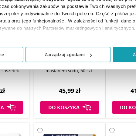
dczas dokonywania zakupów na podstawie Twoich własnych pref
szej oferty indywidualnie do Twoich potrzeb. Część z plików j
rtalu oraz jego funkcjonalności. W zależności od funkcji, dane 
azywane do naszych Partnerów marketingowych i analitycznych.
ją zgodę i wybrać tylko niektóre dodatkowe funkcje, z którymi
eferowanych przez Ciebie wyborów i kliknij „
Zarządzaj
zgodam
ne
Zarządzaj zgodami
Z
Debutir ka
kceptuj niezbędne
”, co będzie oznaczało, że nie wyrażasz zg
ity o smaku
Debutir Forte kapsułki twarde z
przewodu 
 saszetek
maślanem sodu, 60 szt.
niezbędne dla funkcjonowania Strony. Będzie się to jednak wiąza
Strony.
zł
45,99 zł
41
KA
DO KOSZYKA
DO KO