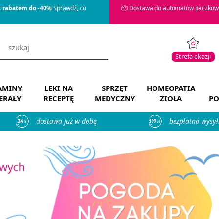
z rabatem do -40%
Sprawdź, co
📦 Dostawa do automatów paczkowy
Strefa okazji
AMINY
LEKI NA
SPRZĘT
HOMEOPATIA
ERAŁY
RECEPTĘ
MEDYCZNY
ZIOŁA
PO
dostawa już w dobę
bezpłatna wysył