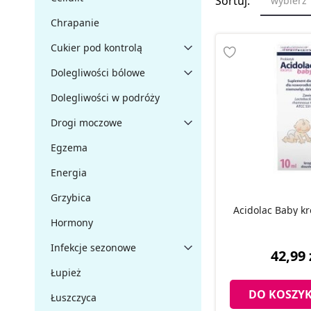
Sortuj:
wybierz
Chrapanie
Cukier pod kontrolą
Dolegliwości bólowe
Dolegliwości w podróży
Drogi moczowe
Egzema
Energia
Grzybica
Acidolac Baby kr
Hormony
Infekcje sezonowe
42,99 
Łupież
DO KOSZY
Łuszczyca