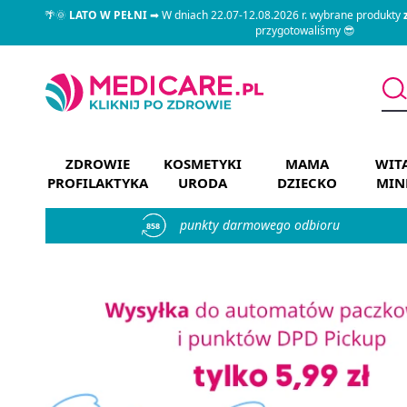
🌴🌞
LATO W PEŁNI
➡ W dniach 22.07-12.08.2026 r. wybrane produkty
przygotowaliśmy 😎
ZDROWIE
KOSMETYKI
MAMA
WIT
PROFILAKTYKA
URODA
DZIECKO
MIN
punkty darmowego odbioru
858