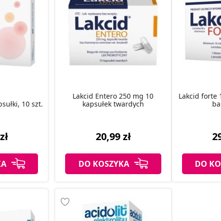
Lakcid Entero 250 mg 10
Lakcid forte 
sułki, 10 szt.
kapsułek twardych
ba
zł
20,99 zł
29
KA
DO KOSZYKA
DO KO