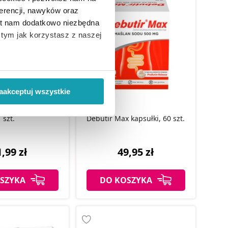
erencji, nawyków oraz
est nam dodatkowo niezbędna
o tym jak korzystasz z naszej
 wiąże się zbieranie danych o
i
”.
aakceptuj wszystkie
psułki na choroby
ody na pozyskiwanie od
pokarmowego, 60
szt.
Debutir Max kapsułki, 60 szt.
ło z brakiem dostępu do
,99 zł
49,95 zł
SZYKA
DO KOSZYKA