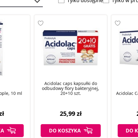
Tylko dostępne
Tylko w pr
Acidolac caps kapsułki do
odbudowy flory bakteryjnej,
ople, 10 ml
20+10 szt.
Acidolac C
zł
25,99 zł
KA
DO KOSZYKA
DO 