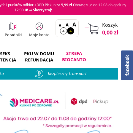
ch i punktów odbioru DPD Pickup za
5,99 zł
Obowiązuje do 12.08 do godziny
12:00 🚚 ➡
Skorzystaj!
A
A
Koszyk
A
A
A
0,00 zł
Moje konto
Poradniki
STREFA
SEKS
PKU W DOMU
BIOCANTO
TENCJA
REFUNDACJA
ka
bezpieczny transport