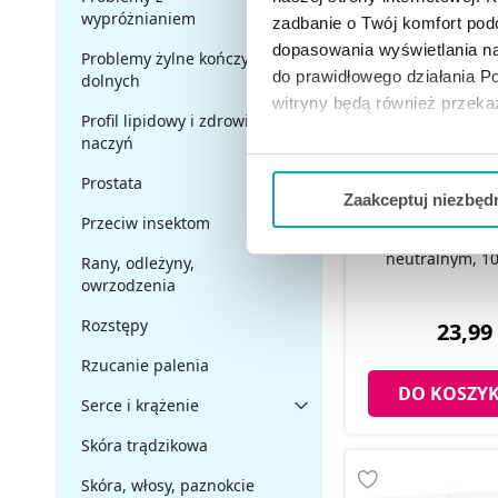
wypróżnianiem
zadbanie o Twój komfort po
dopasowania wyświetlania na
Problemy żylne kończyn
do prawidłowego działania Po
dolnych
witryny będą również przek
Profil lipidowy i zdrowie
naczyń
Jeżeli chcesz dostosować swo
Prostata
Twojej aktywności dokonaj pr
Zaakceptuj niezbęd
Przeciw insektom
Możesz również kliknąć „
Zaa
Acidolit Elektrol
neutralnym, 10
Rany, odleżyny,
Ciebie danych, które nie są 
owrzodzenia
wszystkich funkcjonalności 
Rozstępy
23,99 
Rzucanie palenia
DO KOSZY
Serce i krążenie
Skóra trądzikowa
Skóra, włosy, paznokcie