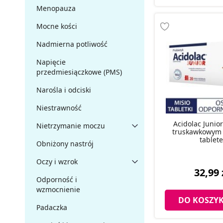
Menopauza
Mocne kości
Nadmierna potliwość
Napięcie
przedmiesiączkowe (PMS)
Narośla i odciski
Niestrawność
Acidolac Junio
Nietrzymanie moczu
truskawkowym 
tablet
Obniżony nastrój
Oczy i wzrok
32,99 
Odporność i
wzmocnienie
DO KOSZY
Padaczka