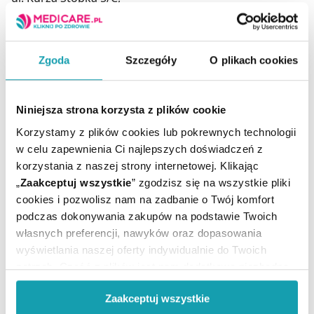
70-535 Szczecin.
kontakt@sanprobi.pl
Podmiot odpowiedzialny
Zgoda
Szczegóły
O plikach cookies
SANPROBI sp. z o.o. sp. k.
ul. Kurza Stopka 5/C,
Niniejsza strona korzysta z plików cookie
70-535 Szczecin.
kontakt@sanprobi.pl
Korzystamy z plików cookies lub pokrewnych technologii
w celu zapewnienia Ci najlepszych doświadczeń z
korzystania z naszej strony internetowej. Klikając
„
Zaakceptuj wszystkie
” zgodzisz się na wszystkie pliki
Suplement diety nie może być stosowany jak
cookies i pozwolisz nam na zadbanie o Twój komfort
substytut (zamiennik) zróżnicowanej diety.
podczas dokonywania zakupów na podstawie Twoich
Nie należy przekraczać zalecanej porcji do spożycia w
własnych preferencji, nawyków oraz dopasowania
ciągu dnia.
wyświetlania naszej oferty indywidualnie do Twoich
Zrównoważony sposób żywienia i prawidłowy tryb
potrzeb. Część z plików jest nam dodatkowo niezbędna
życia jest ważny dla funkcjonowania organizmu
do prawidłowego działania Portalu oraz jego
człowieka.
Zaakceptuj wszystkie
funkcjonalności. W zależności od funkcji, dane o tym jak
Przechowywać w miejscu niedostępnym dla małych