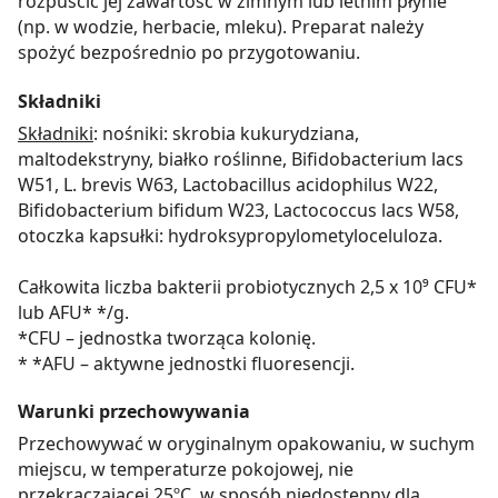
rozpuścić jej zawartość w zimnym lub letnim płynie
(np. w wodzie, herbacie, mleku). Preparat należy
spożyć bezpośrednio po przygotowaniu.
Składniki
Składniki
: nośniki: skrobia kukurydziana,
maltodekstryny, białko roślinne, Bifidobacterium lacs
W51, L. brevis W63, Lactobacillus acidophilus W22,
Bifidobacterium bifidum W23, Lactococcus lacs W58,
otoczka kapsułki: hydroksypropylometyloceluloza.
Całkowita liczba bakterii probiotycznych 2,5 x 10⁹ CFU*
lub AFU* */g.
*CFU – jednostka tworząca kolonię.
* *AFU – aktywne jednostki fluoresencji.
Warunki przechowywania
Przechowywać w oryginalnym opakowaniu, w suchym
miejscu, w temperaturze pokojowej, nie
przekraczającej 25ºC, w sposób niedostępny dla