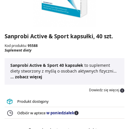
Sanprobi Active & Sport kapsułki, 40 szt.
Kod produktu:
95588
Suplement diety
Sanprobi Active & Sport 40 kapsułek
to suplement
diety stworzony z myślą o osobach aktywnych fizycznie.
Zawiera Bifidobacterium lacs W51, L. brevis W63,
... zobacz więcej
Lactobacillus acidophilus W22
, Bifidobacterium
bifidum W23 oraz Lactococcus lacs W58.
Sanprobi
Dowiedz się więcej
Active & Sport
jest dostępny w formie kapsułek, co
ułatwia jego suplementację.
Sanprobi Active & Sport
Produkt dostępny
jest doskonałym wyborem dla tych, którzy chcą dbać o
swoje zdrowie podczas intensywnego wysiłku
Odbiór w aptece
w poniedziałek
fizycznego.