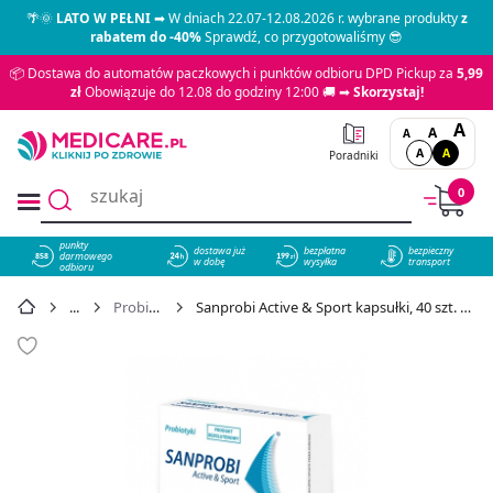
🌴🌞
LATO W PEŁNI
➡ W dniach 22.07-12.08.2026 r. wybrane produkty
z
rabatem do -40%
Sprawdź, co przygotowaliśmy 😎
📦 Dostawa do automatów paczkowych i punktów odbioru DPD Pickup za
5,99
zł
Obowiązuje do 12.08 do godziny 12:00 🚚 ➡
Skorzystaj!
A
A
A
A
A
Poradniki
0
punkty
dostawa już
bezpłatna
bezpieczny
darmowego
858
w dobę
wysyłka
transport
odbioru
Probiotyki
Sanprobi Active & Sport kapsułki, 40 szt. - cena 31,95 zł