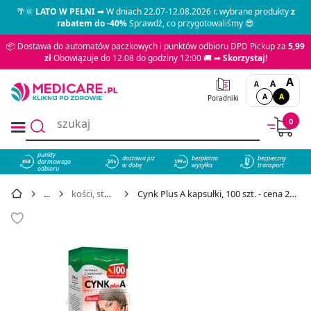
🌴🌞
LATO W PEŁNI
➡ W dniach 22.07-12.08.2026 r. wybrane produkty
z
rabatem do -40%
Sprawdź, co przygotowaliśmy 😎
📦 Dostawa do automatów paczkowych i punktów odbioru DPD Pickup za
5,99
zł
Obowiązuje do 12.08 do godziny 12:00 🚚 ➡
Skorzystaj!
A
A
A
A
A
Poradniki
0
punkty
dostawa już
bezpłatna
bezpieczny
darmowego
858
w dobę
wysyłka
transport
odbioru
kości, stawy
Cynk Plus A kapsułki, 100 szt. - cena 29,49 zł