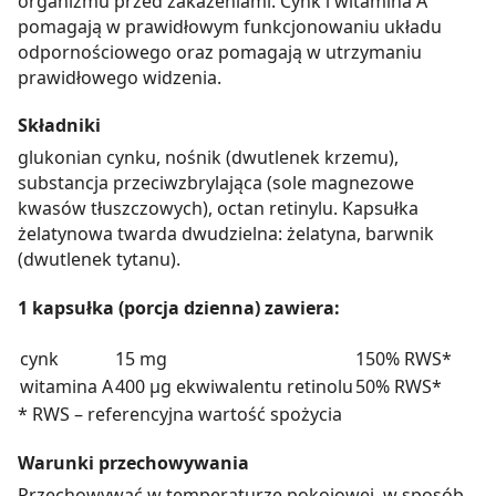
organizmu przed zakażeniami. Cynk i witamina A
pomagają w prawidłowym funkcjonowaniu układu
odpornościowego oraz pomagają w utrzymaniu
prawidłowego widzenia.
Składniki
glukonian cynku, nośnik (dwutlenek krzemu),
substancja przeciwzbrylająca (sole magnezowe
kwasów tłuszczowych), octan retinylu. Kapsułka
żelatynowa twarda dwudzielna: żelatyna, barwnik
(dwutlenek tytanu).
1 kapsułka (porcja dzienna) zawiera:
cynk
15 mg
150% RWS*
witamina A
400 µg ekwiwalentu retinolu
50% RWS*
* RWS – referencyjna wartość spożycia
Warunki przechowywania
Przechowywać w temperaturze pokojowej, w sposób