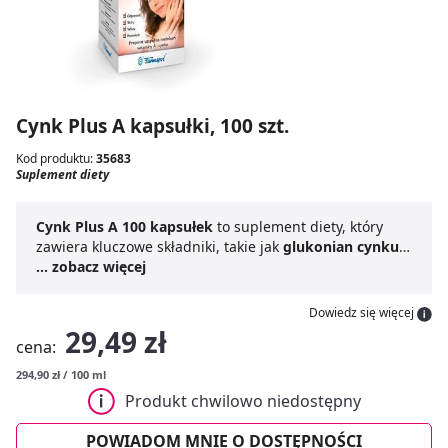
Cynk Plus A kapsułki, 100 szt.
Kod produktu:
35683
Suplement diety
Cynk Plus A 100 kapsułek
to suplement diety, który
zawiera kluczowe składniki, takie jak
glukonian cynku
oraz
... zobacz więcej
octan retinylu
. Produkt przeznaczony jest dla
dorosłych i młodzieży po 12 roku życia, wspierając
uzupełnienie niedoborów cynku i witaminy A. Cynk
Dowiedz się więcej
odgrywa ważną rolę w organizmie, a witamina A jest
29,49 zł
cena:
istotna dla wielu funkcji fizjologicznych.
Cynk Plus A
oferuje wygodną formę suplementacji w postaci
294,90 zł / 100 ml
kapsułek, ułatwiając codzienne stosowanie.
Produkt chwilowo niedostępny
POWIADOM MNIE O DOSTĘPNOŚCI