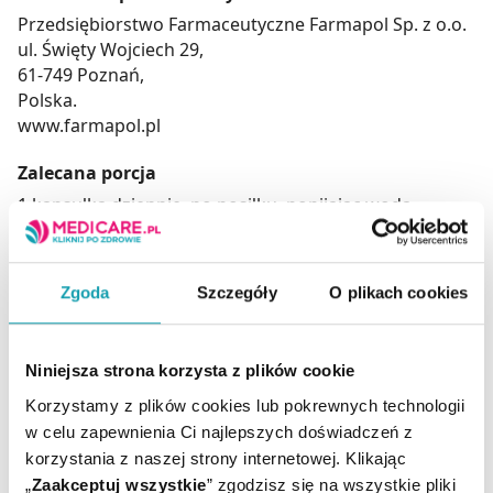
Przedsiębiorstwo Farmaceutyczne Farmapol Sp. z o.o.
ul. Święty Wojciech 29,
61-749 Poznań,
Polska.
www.farmapol.pl
Zalecana porcja
1 kapsułka dziennie, po posiłku, popijając wodą.
Najlepsze rezultaty można osiągnąć przy dłuższym
stosowaniu (minimum 3 miesiące).
Zgoda
Szczegóły
O plikach cookies
Suplement diety nie może być stosowany jak
Niniejsza strona korzysta z plików cookie
substytut (zamiennik) zróżnicowanej diety.
Nie należy przekraczać zalecanej porcji do spożycia w
Korzystamy z plików cookies lub pokrewnych technologii
ciągu dnia.
w celu zapewnienia Ci najlepszych doświadczeń z
Zrównoważony sposób żywienia i prawidłowy tryb
korzystania z naszej strony internetowej. Klikając
życia jest ważny dla funkcjonowania organizmu
„
Zaakceptuj wszystkie
” zgodzisz się na wszystkie pliki