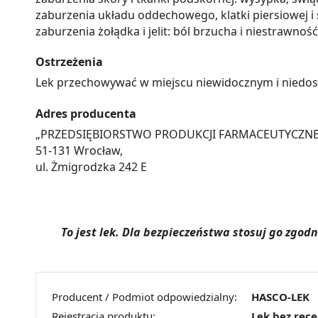
zaburzenia układu oddechowego, klatki piersiowej i 
zaburzenia żołądka i jelit: ból brzucha i niestrawność
Ostrzeżenia
Lek przechowywać w miejscu niewidocznym i niedost
Adres producenta
„PRZEDSIĘBIORSTWO PRODUKCJI FARMACEUTYCZNEJ 
51-131 Wrocław,
ul. Żmigrodzka 242 E
To jest lek. Dla bezpieczeństwa stosuj go zgo
Producent / Podmiot odpowiedzialny:
HASCO-LEK
Rejestracja produktu:
Lek bez rec