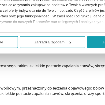
dczas dokonywania zakupów na podstawie Twoich własnych pref
szej oferty indywidualnie do Twoich potrzeb. Część z plików j
rtalu oraz jego funkcjonalności. W zależności od funkcji, dane 
azywane do naszych Partnerów marketingowych i analitycznych.
ją zgodę i wybrać tylko niektóre dodatkowe funkcje, z którymi
eciwbólowym, przeznaczony do leczenia objawowego.
eferowanych przez Ciebie wyborów i kliknij „
Zarządzaj
zgodam
ne
Zarządzaj zgodami
Z
ia:
kceptuj niezbędne
”, co będzie oznaczało, że nie wyrażasz zg
niezbędne dla funkcjonowania Strony. Będzie się to jednak wiąza
Strony.
tnego, takim jak lekkie postacie zapalenia stawów, skręc
eciwbólowym, przeznaczony do leczenia objawowego: bólów
 lekkie postacie zapalenia stawów, skręcenia, urazy spor