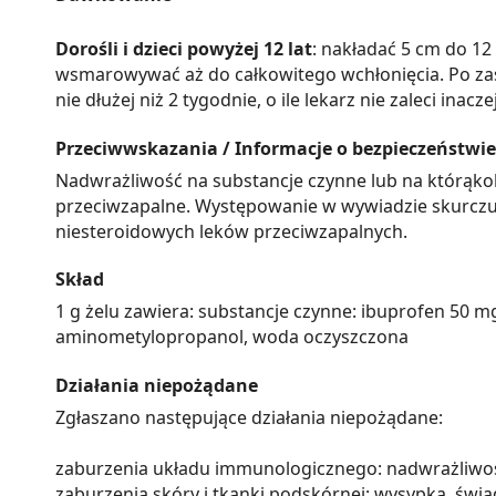
Dorośli i dzieci powyżej 12 lat
: nakładać 5 cm do 12
wsmarowywać aż do całkowitego wchłonięcia. Po zast
nie dłużej niż 2 tygodnie, o ile lekarz nie zaleci inaczej
Przeciwwskazania / Informacje o bezpieczeństwie
Nadwrażliwość na substancje czynne lub na którąkol
przeciwzapalne. Występowanie w wywiadzie skurczu 
niesteroidowych leków przeciwzapalnych.
Skład
1 g żelu zawiera: substancje czynne: ibuprofen 50 m
aminometylopropanol, woda oczyszczona
Działania niepożądane
Zgłaszano następujące działania niepożądane:
zaburzenia układu immunologicznego: nadwrażliwo
zaburzenia skóry i tkanki podskórnej: wysypka, świ