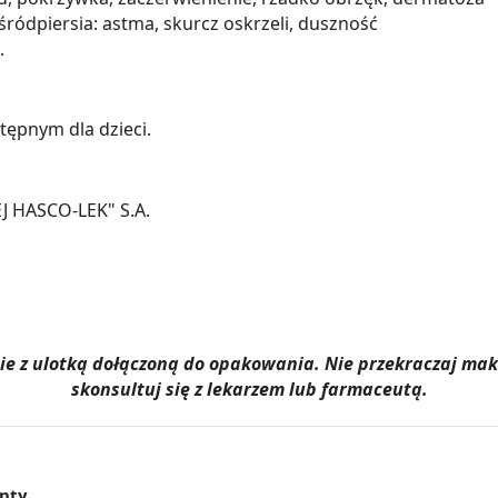
śródpiersia: astma, skurcz oskrzeli, duszność
.
ępnym dla dzieci.
HASCO-LEK" S.A.
dnie z ulotką dołączoną do opakowania. Nie przekraczaj m
skonsultuj się z lekarzem lub farmaceutą.
epty