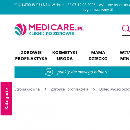
🌴🌞
LATO W PEŁNI
➡ W dniach 22.07-12.08.2026 r. wybrane produkty
przygotowaliśmy 😎
ZDROWIE
KOSMETYKI
MAMA
WIT
PROFILAKTYKA
URODA
DZIECKO
MIN
punkty darmowego odbioru
857
Strona główna
Zdrowie i profilaktyka
Dolegliwości ból
Kategorie