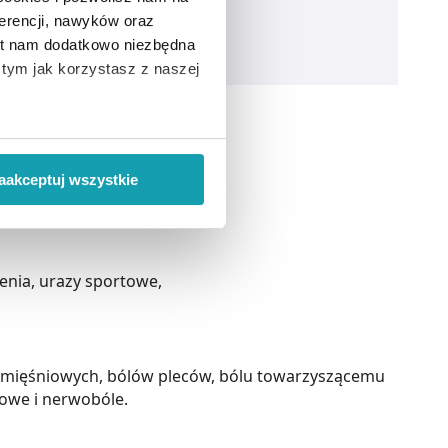
erencji, nawyków oraz
est nam dodatkowo niezbędna
o tym jak korzystasz z naszej
 wiąże się zbieranie danych o
i
”.
aakceptuj wszystkie
ody na pozyskiwanie od
ło z brakiem dostępu do
enia, urazy sportowe,
 mięśniowych, bólów pleców, bólu towarzyszącemu
towe i nerwobóle.