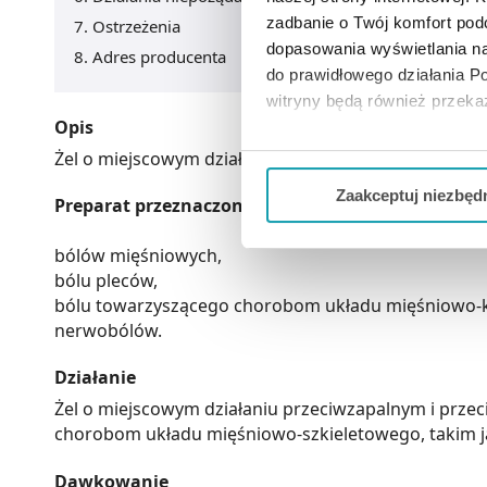
zadbanie o Twój komfort po
Ostrzeżenia
dopasowania wyświetlania na
Adres producenta
do prawidłowego działania Po
witryny będą również przek
Opis
Jeżeli chcesz dostosować swo
Żel o miejscowym działaniu przeciwzapalnym i prz
Twojej aktywności dokonaj pr
Zaakceptuj niezbęd
Preparat przeznaczony jest do objawowego leczen
Możesz również kliknąć „
Zaa
bólów mięśniowych,
Ciebie danych, które nie są 
bólu pleców,
wszystkich funkcjonalności 
bólu towarzyszącego chorobom układu mięśniowo-kos
nerwobólów.
Działanie
Żel o miejscowym działaniu przeciwzapalnym i prz
chorobom układu mięśniowo-szkieletowego, takim jak
Dawkowanie