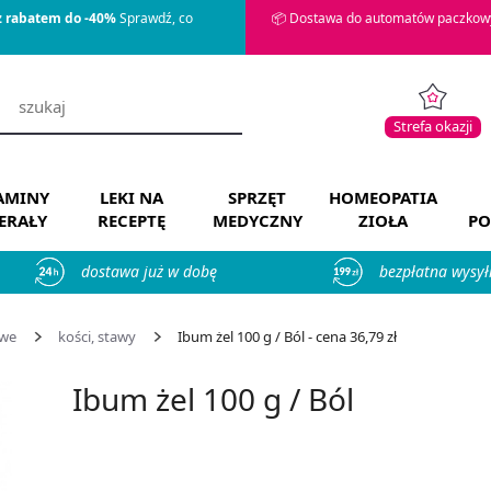
z rabatem do -40%
Sprawdź, co
📦 Dostawa do automatów paczkowy
Strefa okazji
AMINY
LEKI NA
SPRZĘT
HOMEOPATIA
ERAŁY
RECEPTĘ
MEDYCZNY
ZIOŁA
PO
dostawa już w dobę
bezpłatna wysył
owe
kości, stawy
Ibum żel 100 g / Ból - cena 36,79 zł
Ibum żel 100 g / Ból