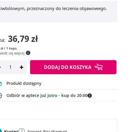
eciwbólowym, przeznaczony do leczenia objawowego.
36,79 zł
na:
 zł / 1 kaps.
iedz się więcej
DODAJ
DO KOSZYKA
Produkt dostępny
Odbiór w aptece
już jutro
-
kup do 20:00
Kurier
Inpost Paczkomat