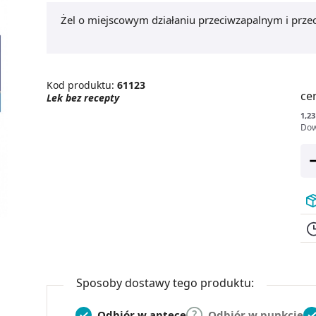
Żel o miejscowym działaniu przeciwzapalnym i prz
Kod produktu:
61123
ce
Lek bez recepty
1,23
Dow
Sposoby dostawy tego produktu:
Odbiór w aptece
Odbiór w punkcie