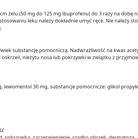
 cm żelu (50 mg do 125 mg ibuprofenu) do 3 razy na dobę na 
osowaniu leku należy dokładnie umyć ręce. Nie należy stoso
.
wiek substancję pomocniczą. Nadwrażliwość na kwas acetyl
oskrzeli, nieżytu nosa lub pokrzywki w związku z przyjmo
g, lewomentol 30 mg, substancje pomocnicze: glikol propyle
ść
ąd, pokrzywka, zaczerwienienie, rzadko obrzęk, dermatoza