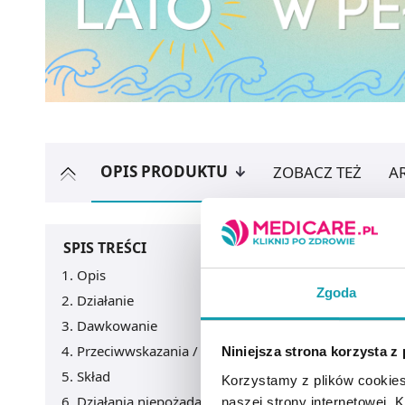
OPIS PRODUKTU
ZOBACZ TEŻ
A
SPIS TREŚCI
Opis
Zgoda
Działanie
Dawkowanie
Przeciwwskazania / Informacje o bezpieczeństwie
Niniejsza strona korzysta z
Skład
Korzystamy z plików cookies
Działania niepożądane
naszej strony internetowej. Kl