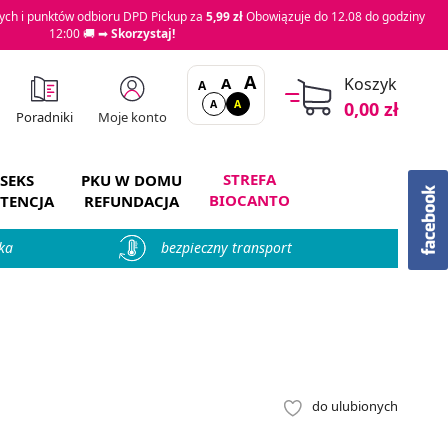
ch i punktów odbioru DPD Pickup za
5,99 zł
Obowiązuje do 12.08 do godziny
12:00 🚚 ➡
Skorzystaj!
A
A
Koszyk
A
A
A
0,00 zł
Moje konto
Poradniki
STREFA
SEKS
PKU W DOMU
BIOCANTO
TENCJA
REFUNDACJA
ka
bezpieczny transport
do ulubionych