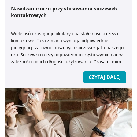
Nawilżanie oczu przy stosowaniu soczewek
kontaktowych
Wiele osób zastępuje okulary i na stałe nosi soczewki
kontaktowe. Taka zmiana wymaga odpowiedniej
pielęgnacji zarówno noszonych soczewek jak i naszego
oka. Soczewki należy odpowiednio często wymieniać w
zależności od ich długości użytkowania. Czasami mimo
przestrzegania wszystkich zaleceń użytkowania
soczewek może dochodzić u niektórych do tzw. zespołu
CZYTAJ DALEJ
suchego oka.