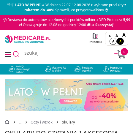
🌴🌞
LATO W PEŁNI
➡ W dniach 22.07-12.08.2026 r. wybrane produkty
z
rabatem do -40%
Sprawdź, co przygotowaliśmy 😎
📦 Dostawa do automatów paczkowych i punktów odbioru DPD Pickup za
5,99
zł
Obowiązuje do 12.08 do godziny 12:00 🚚 ➡
Skorzystaj!
A
A
A
A
A
Poradniki
0
punkty
dostawa już
bezpłatna
bezpieczny
darmowego
857
w dobę
wysyłka
transport
odbioru
Oczy i wzrok
okulary
OKULARY DO CZYTANIA I AKCESORIA