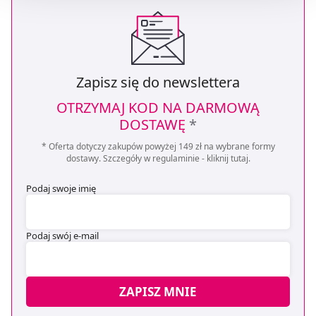
Możesz również kliknąć „
Zaakceptuj niezbędne
”, co
będzie oznaczało, że nie wyrażasz zgody na
pozyskiwanie od Ciebie danych, które nie są niezbędne
dla funkcjonowania Strony. Będzie się to jednak wiązało
Zapisz się do newslettera
z brakiem dostępu do wszystkich funkcjonalności
Strony.
OTRZYMAJ KOD NA DARMOWĄ
DOSTAWĘ
*
* Oferta dotyczy zakupów powyżej 149 zł na wybrane formy
dostawy. Szczegóły w regulaminie -
kliknij tutaj
.
Podaj swoje imię
Podaj swój e-mail
ZAPISZ MNIE