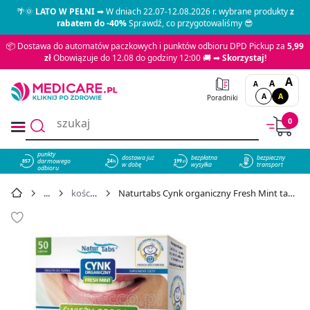
🌴🌞
LATO W PEŁNI
➡ W dniach 22.07-12.08.2026 r. wybrane produkty
z
rabatem do -40%
Sprawdź, co przygotowaliśmy 😎
📦 Dostawa do automatów paczkowych i punktów odbioru DPD Pickup za
5,99
zł
Obowiązuje do 12.08 do godziny 12:00 🚚 ➡
Skorzystaj!
A
A
A
A
A
Poradniki
0
punkty
dostawa już
bezpłatna
bezpieczny
darmowego
857
w dobę
wysyłka
transport
odbioru
kości, stawy
Naturtabs Cynk organiczny Fresh Mint tabletki, 50 szt. - cena 19,99 zł