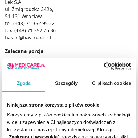
Lek S.A.
ul. Żmigrodzka 242e,
51-131 Wrocław.
tel. (+48) 71 352 95 22
fax: (+48) 71 352 76 36
hasco@hasco-lek.pl
Zalecana porcja
2-3 tabletki dziennie ssać po posiłku. Po przyjęciu
tabletki należy wstrzymać się od jedzenie i picia przez
około 30 minut.
Zgoda
Szczegóły
O plikach cookies
Suplement diety nie może być stosowany jak
Niniejsza strona korzysta z plików cookie
substytut (zamiennik) zróżnicowanej diety.
Korzystamy z plików cookies lub pokrewnych technologii
Nie należy przekraczać zalecanej porcji do spożycia w
w celu zapewnienia Ci najlepszych doświadczeń z
ciągu dnia.
korzystania z naszej strony internetowej. Klikając
Zrównoważony sposób żywienia i prawidłowy tryb
„
Zaakceptuj wszystkie
” zgodzisz się na wszystkie pliki
życia jest ważny dla funkcjonowania organizmu