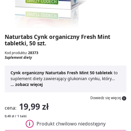
Naturtabs Cynk organiczny Fresh Mint
tabletki, 50 szt.
Kod produktu:
28373
Suplement diety
Cynk organiczny Naturtabs Fresh Mint 50 tabletek
to
suplement diety zawierający glukonian cynku, który
wspomaga ochronę komórek przed stresem
... zobacz więcej
oksydacyjnym oraz przyczynia się do prawidłowego
funkcjonowania układu odpornościowego. Produkt
Dowiedz się więcej
zawiera także
sorbitol
i
ksylitol
, które zastępując
19,99 zł
cena:
cukier, mogą przyczyniać się do utrzymania
mineralizacji zębów.
Cynk organiczny Naturtabs Fresh
0,40 zł / 1 tabl.
Mint
dostępny jest w formie wygodnych tabletek, co
Produkt chwilowo niedostępny
ułatwia jego codzienną suplementację.